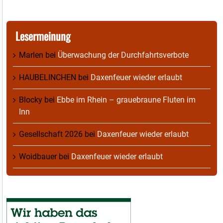
Lesermeinung
Marlen
bei
Überwachung der Durchfahrtsverbote
HAUBELINCHEN
bei
Daxenfeuer wieder erlaubt
Blocky
bei
Ebbe im Rhein – grauebraune Fluten im
Inn
Gesellschaft 2026
bei
Daxenfeuer wieder erlaubt
Woidbauer
bei
Daxenfeuer wieder erlaubt