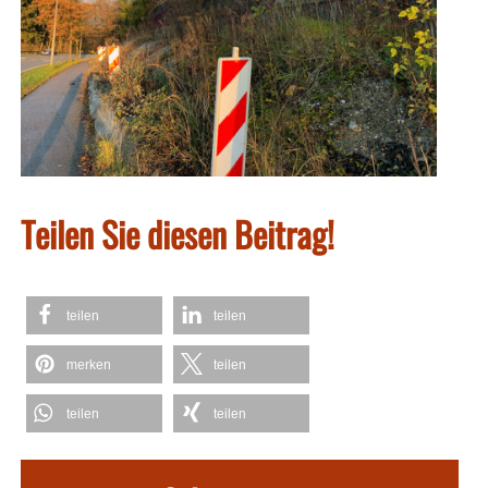
Teilen Sie diesen Beitrag!
teilen
teilen
merken
teilen
teilen
teilen