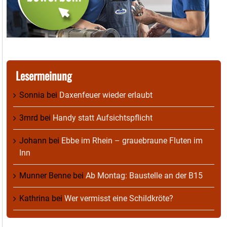
Lesermeinung
Sonnia
bei
Daxenfeuer wieder erlaubt
3mrd
bei
Handy statt Aufsichtspflicht
Johann
bei
Ebbe im Rhein – grauebraune Fluten im
Inn
Munner Benne
bei
Ab Montag: Baustelle an der B15
Kathrina
bei
Wer vermisst eine Schildkröte?