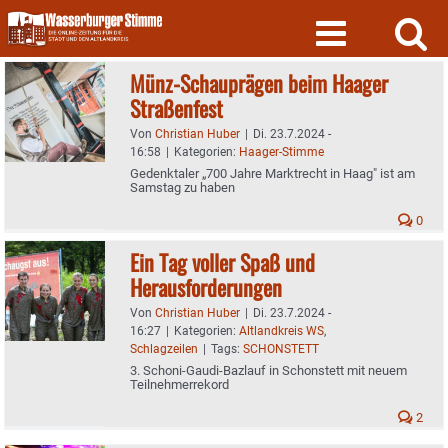
Skip
to
content
Münz-Schauprägen beim Haager
Straßenfest
Von
Christian Huber
|
Di. 23.7.2024 -
16:58
|
Kategorien:
Haager-Stimme
Gedenktaler „700 Jahre Marktrecht in Haag" ist am
Samstag zu haben
0
Ein Tag voller Spaß und
Herausforderungen
Von
Christian Huber
|
Di. 23.7.2024 -
16:27
|
Kategorien:
Altlandkreis WS
,
Schlagzeilen
|
Tags:
SCHONSTETT
3. Schoni-Gaudi-Bazlauf in Schonstett mit neuem
Teilnehmerrekord
2