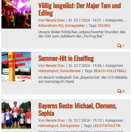
Völlig losgelöst: Der Major Tom und
Edling
Von
Renate Drax
|
Di. 23.7.2024 - 16:01
|
Kategorien:
.
,
Altlandkreis WS
,
Schlagzeilen
|
Tags:
EDLING
Unsere Bilder fröhlicher, unbeschwerter Stunden: Bei
der Ü30 zum Jubiläum der „Tschug Bar"
1
Sommer-Hit in Eiselfing
Von
Renate Drax
|
Di. 23.7.2024 - 15:36
|
Kategorien:
Heimatsport
,
Schaufenster
|
Tags:
BEACH-VOLLEYBALL
Im Beach-Volleyball: Die „Bayerische" der U15-Mädels
am Samstag im Sand
0
Bayerns Beste: Michael, Clemens,
Sophia
Von
Renate Drax
|
Di. 23.7.2024 - 15:15
|
Kategorien:
Heimatsport
,
Schlagzeilen
|
Tags:
LEICHTATHLETIK