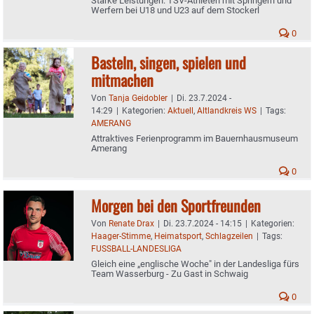
Starke Leistungen: TSV-Athleten mit Springern und
Werfern bei U18 und U23 auf dem Stockerl
0
Basteln, singen, spielen und
mitmachen
Von
Tanja Geidobler
|
Di. 23.7.2024 -
14:29
|
Kategorien:
Aktuell
,
Altlandkreis WS
|
Tags:
AMERANG
Attraktives Ferienprogramm im Bauernhausmuseum
Amerang
0
Morgen bei den Sportfreunden
Von
Renate Drax
|
Di. 23.7.2024 - 14:15
|
Kategorien:
Haager-Stimme
,
Heimatsport
,
Schlagzeilen
|
Tags:
FUSSBALL-LANDESLIGA
Gleich eine „englische Woche" in der Landesliga fürs
Team Wasserburg - Zu Gast in Schwaig
0