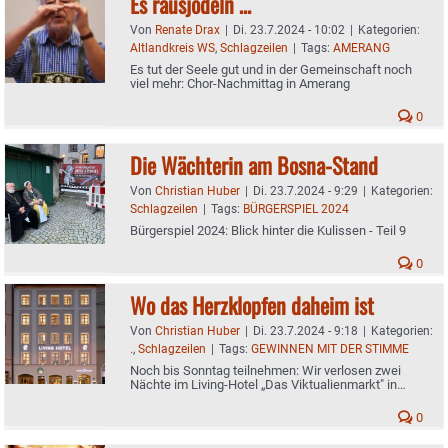
Es rausjodeln …
Von
Renate Drax
|
Di. 23.7.2024 - 10:02
|
Kategorien:
Altlandkreis WS
,
Schlagzeilen
|
Tags:
AMERANG
Es tut der Seele gut und in der Gemeinschaft noch
viel mehr: Chor-Nachmittag in Amerang
0
Die Wächterin am Bosna-Stand
Von
Christian Huber
|
Di. 23.7.2024 - 9:29
|
Kategorien:
Schlagzeilen
|
Tags:
BÜRGERSPIEL 2024
Bürgerspiel 2024: Blick hinter die Kulissen - Teil 9
0
Wo das Herzklopfen daheim ist
Von
Christian Huber
|
Di. 23.7.2024 - 9:18
|
Kategorien:
.
,
Schlagzeilen
|
Tags:
GEWINNEN MIT DER STIMME
Noch bis Sonntag teilnehmen: Wir verlosen zwei
Nächte im Living-Hotel „Das Viktualienmarkt" in
München
0