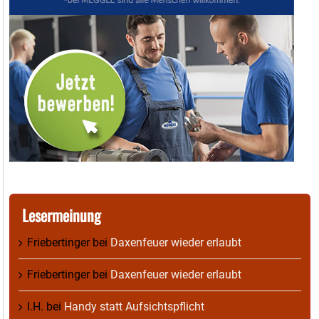
Lesermeinung
Friebertinger
bei
Daxenfeuer wieder erlaubt
Friebertinger
bei
Daxenfeuer wieder erlaubt
I.H.
bei
Handy statt Aufsichtspflicht