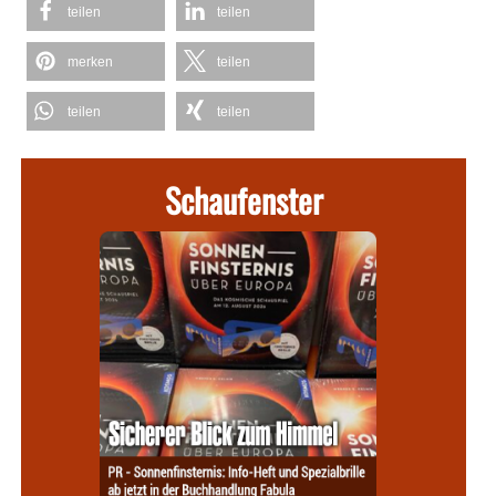
teilen
teilen
merken
teilen
teilen
teilen
Schaufenster