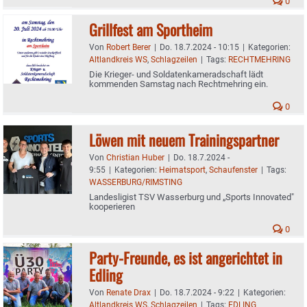
0
Grillfest am Sportheim
Von
Robert Berer
|
Do. 18.7.2024 - 10:15
|
Kategorien:
Altlandkreis WS
,
Schlagzeilen
|
Tags:
RECHTMEHRING
Die Krieger- und Soldatenkameradschaft lädt
kommenden Samstag nach Rechtmehring ein.
0
Löwen mit neuem Trainingspartner
Von
Christian Huber
|
Do. 18.7.2024 -
9:55
|
Kategorien:
Heimatsport
,
Schaufenster
|
Tags:
WASSERBURG/RIMSTING
Landesligist TSV Wasserburg und „Sports Innovated"
kooperieren
0
Party-Freunde, es ist angerichtet in
Edling
Von
Renate Drax
|
Do. 18.7.2024 - 9:22
|
Kategorien:
Altlandkreis WS
,
Schlagzeilen
|
Tags:
EDLING