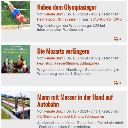
Neben dem Olympiasieger
Von
Renate Drax
|
Do. 18.7.2024 - 8:27
|
Kategorien:
Heimatsport
,
Schlagzeilen
|
Tags:
STABHOCHSPRUNG
Top-Leistungen der Wasserburger U23 bei
internationalem Wettbewerb
0
Die Mozarts verlängern
Von
Renate Drax
|
Do. 18.7.2024 - 8:08
|
Kategorien:
.
,
Feuilleton
,
Haager-Stimme
,
Schlagzeilen
Wegen der hohen Nachfrage: Sonderausstellung in
Wasserburg nun bis 1. September
0
Mann mit Messer in der Hand auf
Autobahn
Von
Renate Drax
|
Do. 18.7.2024 - 7:46
|
Kategorien:
Aib-Stimme
,
Blaulicht & Sirene
,
Schlagzeilen
Am Abend im Landkreis: Zeuge hatte Polizei alarmiert
- Festnahme eines Österreichers