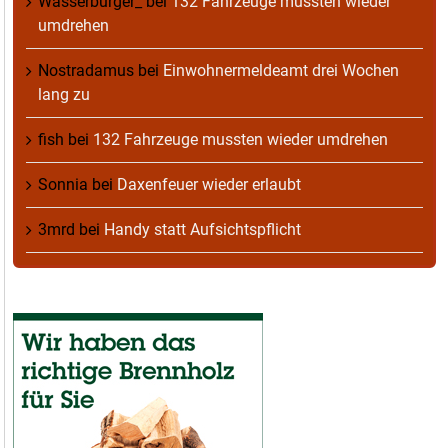
Wasserburger_
bei
132 Fahrzeuge mussten wieder
umdrehen
Nostradamus
bei
Einwohnermeldeamt drei Wochen
lang zu
fish
bei
132 Fahrzeuge mussten wieder umdrehen
Sonnia
bei
Daxenfeuer wieder erlaubt
3mrd
bei
Handy statt Aufsichtspflicht