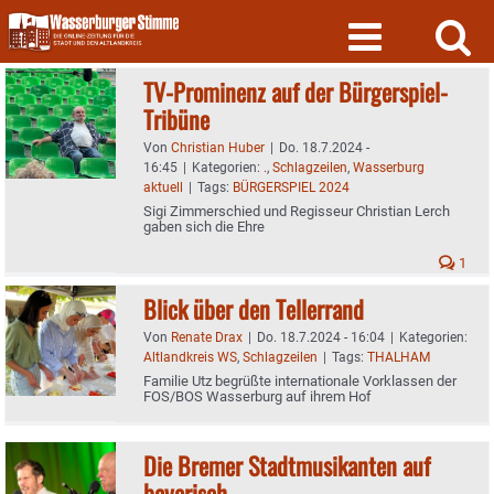
Skip
to
content
TV-Prominenz auf der Bürgerspiel-
Tribüne
Von
Christian Huber
|
Do. 18.7.2024 -
16:45
|
Kategorien:
.
,
Schlagzeilen
,
Wasserburg
aktuell
|
Tags:
BÜRGERSPIEL 2024
Sigi Zimmerschied und Regisseur Christian Lerch
gaben sich die Ehre
1
Blick über den Tellerrand
Von
Renate Drax
|
Do. 18.7.2024 - 16:04
|
Kategorien:
Altlandkreis WS
,
Schlagzeilen
|
Tags:
THALHAM
Familie Utz begrüßte internationale Vorklassen der
FOS/BOS Wasserburg auf ihrem Hof
Die Bremer Stadtmusikanten auf
bayerisch