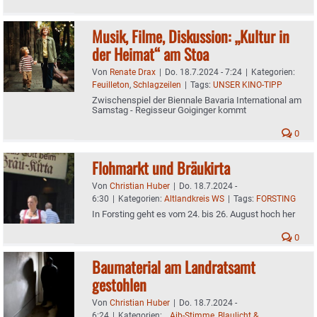
Musik, Filme, Diskussion: „Kultur in
der Heimat“ am Stoa
Von
Renate Drax
|
Do. 18.7.2024 - 7:24
|
Kategorien:
Feuilleton
,
Schlagzeilen
|
Tags:
UNSER KINO-TIPP
Zwischenspiel der Biennale Bavaria International am
Samstag - Regisseur Goiginger kommt
0
Flohmarkt und Bräukirta
Von
Christian Huber
|
Do. 18.7.2024 -
6:30
|
Kategorien:
Altlandkreis WS
|
Tags:
FORSTING
In Forsting geht es vom 24. bis 26. August hoch her
0
Baumaterial am Landratsamt
gestohlen
Von
Christian Huber
|
Do. 18.7.2024 -
6:24
|
Kategorien:
.
,
Aib-Stimme
,
Blaulicht &