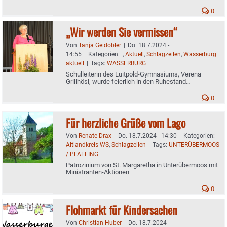
0
„Wir werden Sie vermissen“
Von
Tanja Geidobler
|
Do. 18.7.2024 -
14:55
|
Kategorien:
.
,
Aktuell
,
Schlagzeilen
,
Wasserburg
aktuell
|
Tags:
WASSERBURG
Schulleiterin des Luitpold-Gymnasiums, Verena
Grillhösl, wurde feierlich in den Ruhestand
verabschiedet
0
Für herzliche Grüße vom Lago
Von
Renate Drax
|
Do. 18.7.2024 - 14:30
|
Kategorien:
Altlandkreis WS
,
Schlagzeilen
|
Tags:
UNTERÜBERMOOS
/ PFAFFING
Patrozinium von St. Margaretha in Unterübermoos mit
Ministranten-Aktionen
0
Flohmarkt für Kindersachen
Von
Christian Huber
|
Do. 18.7.2024 -