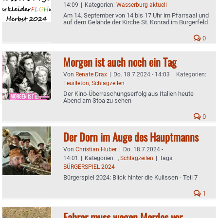
14:09
|
Kategorien:
Wasserburg aktuell
Am 14. September von 14 bis 17 Uhr im Pfarrsaal und
auf dem Gelände der Kirche St. Konrad im Burgerfeld
0
Morgen ist auch noch ein Tag
Von
Renate Drax
|
Do. 18.7.2024 - 14:03
|
Kategorien:
Feuilleton
,
Schlagzeilen
Der Kino-Überraschungserfolg aus Italien heute
Abend am Stoa zu sehen
0
Der Dorn im Auge des Hauptmanns
Von
Christian Huber
|
Do. 18.7.2024 -
14:01
|
Kategorien:
.
,
Schlagzeilen
|
Tags:
BÜRGERSPIEL 2024
Bürgerspiel 2024: Blick hinter die Kulissen - Teil 7
1
Fahrer muss wegen Mordes vor