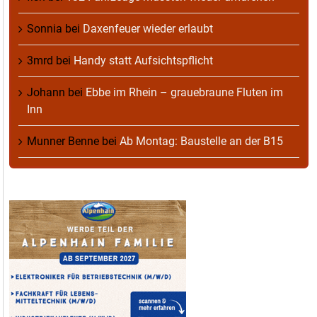
Sonnia
bei
Daxenfeuer wieder erlaubt
3mrd
bei
Handy statt Aufsichtspflicht
Johann
bei
Ebbe im Rhein – grauebraune Fluten im
Inn
Munner Benne
bei
Ab Montag: Baustelle an der B15