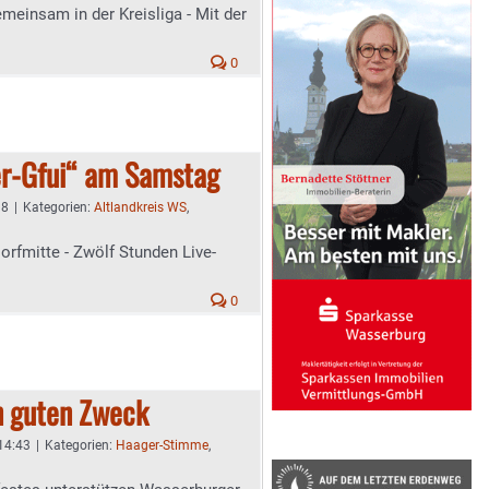
meinsam in der Kreisliga - Mit der
0
-Gfui“ am Samstag
38
|
Kategorien:
Altlandkreis WS
,
 Dorfmitte - Zwölf Stunden Live-
0
n guten Zweck
 14:43
|
Kategorien:
Haager-Stimme
,