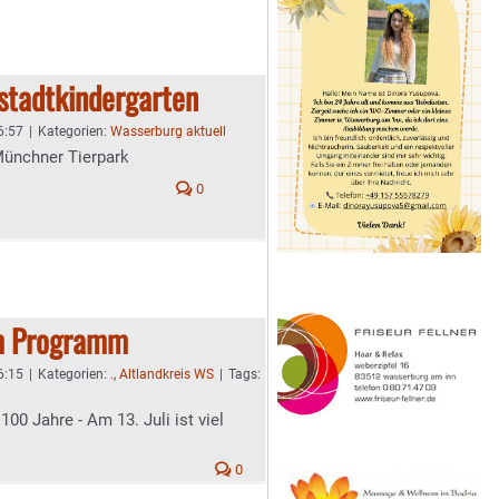
stadtkindergarten
6:57
|
Kategorien:
Wasserburg aktuell
Münchner Tierpark
0
em Programm
6:15
|
Kategorien:
.
,
Altlandkreis WS
|
Tags:
00 Jahre - Am 13. Juli ist viel
0