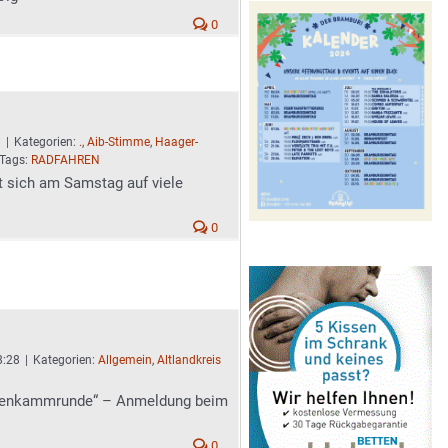
0
8
|
Kategorien:
.
,
Aib-Stimme
,
Haager-
Tags:
RADFAHREN
ut sich am Samstag auf viele
0
8:28
|
Kategorien:
Allgemein
,
Altlandkreis
eigenkammrunde“ – Anmeldung beim
0