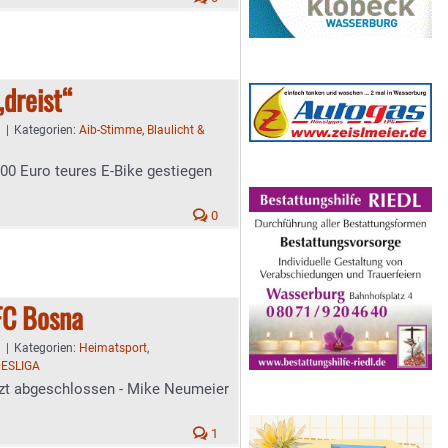
„dreist“
9
|
Kategorien:
Aib-Stimme
,
Blaulicht &
000 Euro teures E-Bike gestiegen
0
C Bosna
1
|
Kategorien:
Heimatsport
,
ESLIGA
zt abgeschlossen - Mike Neumeier
1