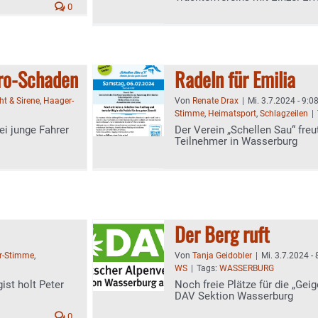
0
uro-Schaden
Radeln für Emilia
ht & Sirene
,
Haager-
Von
Renate Drax
|
Mi. 3.7.2024 - 9:0
Stimme
,
Heimatsport
,
Schlagzeilen
|
ei junge Fahrer
Der Verein „Schellen Sau“ fre
Teilnehmer in Wasserburg
Der Berg ruft
r-Stimme
,
Von
Tanja Geidobler
|
Mi. 3.7.2024 - 
WS
|
Tags:
WASSERBURG
ist holt Peter
Noch freie Plätze für die „G
DAV Sektion Wasserburg
0