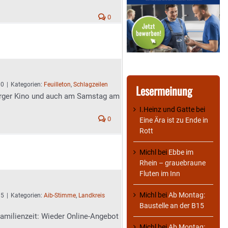
0
00
|
Kategorien:
Feuilleton
,
Schlagzeilen
Lesermeinung
rger Kino und auch am Samstag am
I.Heinz und Gatte
bei
0
Eine Ära ist zu Ende in
Rott
Michl
bei
Ebbe im
Rhein – grauebraune
Fluten im Inn
Michl
bei
Ab Montag:
15
|
Kategorien:
Aib-Stimme
,
Landkreis
Baustelle an der B15
Familienzeit: Wieder Online-Angebot
Michl
bei
Ab Montag: