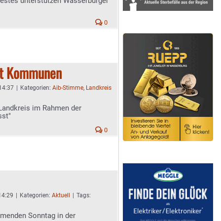
festes unterstützen Wasserburger
0
tzt Kommunen
 14:37
|
Kategorien:
Aib-Stimme
,
Landkreis
 Landkreis im Rahmen der
sst"
0
 14:29
|
Kategorien:
Aktuell
|
Tags:
menden Sonntag in der