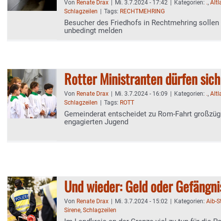
Von
Renate Drax
|
Mi. 3.7.2024 - 17:42
|
Kategorien:
.
,
Alt
Schlagzeilen
|
Tags:
RECHTMEHRING
Besucher des Friedhofs in Rechtmehring soll
unbedingt melden
Rotter Ministranten dürfen sich
Von
Renate Drax
|
Mi. 3.7.2024 - 16:09
|
Kategorien:
.
,
Alt
Schlagzeilen
|
Tags:
ROTT
Gemeinderat entscheidet zu Rom-Fahrt großzüg
engagierten Jugend
Und wieder: Geld oder Gefängni
Von
Renate Drax
|
Mi. 3.7.2024 - 15:02
|
Kategorien:
Aib-
Sirene
,
Schlagzeilen