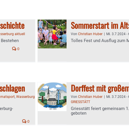
eschichte
Sommerstart im Alt
sserburg aktuell
Von
Christian Huber
|
Mi. 3.7.2024 - 
s Bestehen
Tolles Fest und Ausflug zum 
0
eschlagen
Dorffest mit groß
imatsport
,
Wasserburg
Von
Christian Huber
|
Mi. 3.7.2024 - 
GRIESSTÄTT
erburg-
Griesstätt feiert gemeinsam 1.1
geboten
0