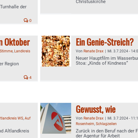
Christuskirche
Turnhalle der
0
m Oktober
Ein Genie-Streich?
-Stimme
,
Landkreis
Von
Renate Drax
|
Mi. 3.7.2024 - 14:
Neuer Hauptfilm im Wasserbu
Stoa: „Kinds of Kindness“
er Region
4
Gewusst, wie
ltlandkreis WS
,
Auf
Von
Renate Drax
|
Mi. 3.7.2024 - 11:
Rosenheim
,
Schlagzeilen
nd Altlandkreis
Zurück in den Beruf nach der 
der Agentur für Arbeit