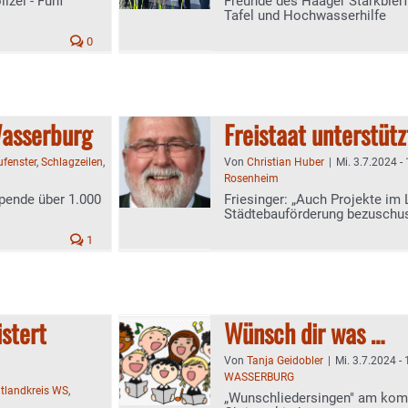
lizei - Fünf
Freunde des Haager Starkbier
Tafel und Hochwasserhilfe
0
Wasserburg
Freistaat unterstü
fenster
,
Schlagzeilen
,
Von
Christian Huber
|
Mi. 3.7.2024 -
Rosenheim
Spende über 1.000
Friesinger: „Auch Projekte im
Städtebauförderung bezuschu
1
stert
Wünsch dir was …
Von
Tanja Geidobler
|
Mi. 3.7.2024 -
WASSERBURG
ltlandkreis WS
,
„Wunschliedersingen" am kom