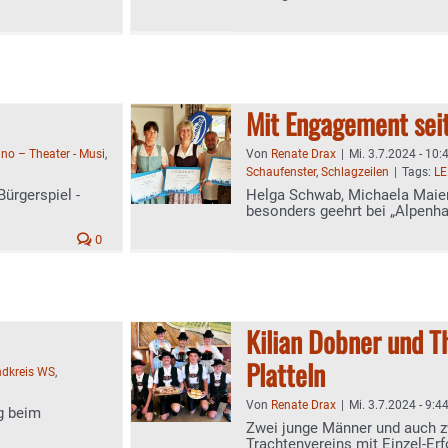
Mit Engagement seit
ino – Theater - Musi
,
Von
Renate Drax
|
Mi. 3.7.2024 - 10:
Schaufenster
,
Schlagzeilen
|
Tags:
LE
ürgerspiel -
Helga Schwab, Michaela Maie
besonders geehrt bei „Alpenha
0
Kilian Dobner und 
Platteln
ndkreis WS
,
Von
Renate Drax
|
Mi. 3.7.2024 - 9:4
g beim
Zwei junge Männer und auch z
Trachtenvereins mit Einzel-Erf