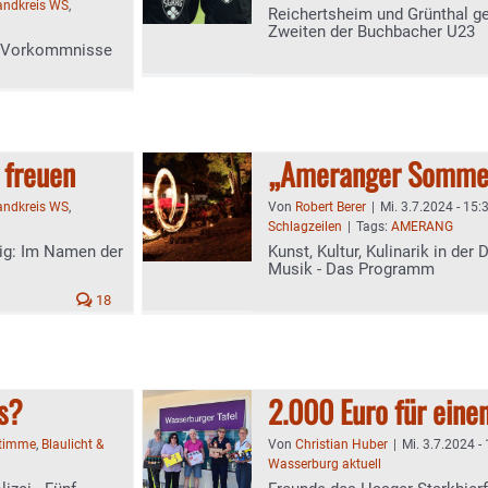
landkreis WS
,
Reichertsheim und Grünthal ge
Zweiten der Buchbacher U23
en Vorkommnisse
 freuen
„Ameranger Sommer
landkreis WS
,
Von
Robert Berer
|
Mi. 3.7.2024 - 15:
Schlagzeilen
|
Tags:
AMERANG
ig: Im Namen der
Kunst, Kultur, Kulinarik in der
Musik - Das Programm
18
s?
2.000 Euro für eine
Stimme
,
Blaulicht &
Von
Christian Huber
|
Mi. 3.7.2024 -
Wasserburg aktuell