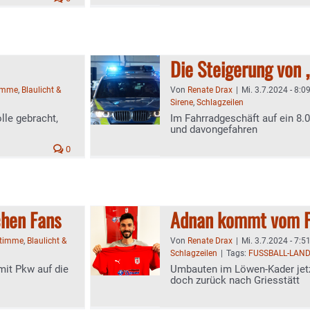
Die Steigerung von 
timme
,
Blaulicht &
Von
Renate Drax
|
Mi. 3.7.2024 - 8:0
Sirene
,
Schlagzeilen
lle gebracht,
Im Fahrradgeschäft auf ein 8.
und davongefahren
0
chen Fans
Adnan kommt vom F
Stimme
,
Blaulicht &
Von
Renate Drax
|
Mi. 3.7.2024 - 7:5
Schlagzeilen
|
Tags:
FUSSBALL-LAND
mit Pkw auf die
Umbauten im Löwen-Kader jet
doch zurück nach Griesstätt