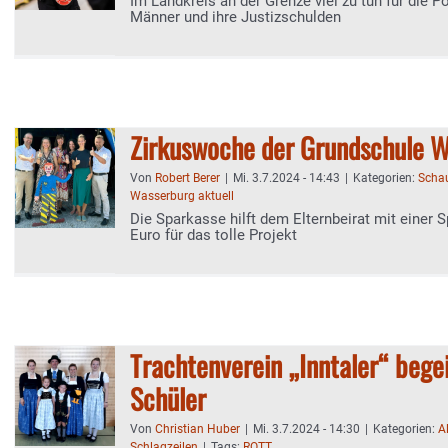
Im Landkreis an der Grenze viel zu tun für die Po
Männer und ihre Justizschulden
Zirkuswoche der Grundschule 
Von
Robert Berer
|
Mi. 3.7.2024 - 14:43
|
Kategorien:
Schau
Wasserburg aktuell
Die Sparkasse hilft dem Elternbeirat mit einer 
Euro für das tolle Projekt
Trachtenverein „Inntaler“ begei
Schüler
Von
Christian Huber
|
Mi. 3.7.2024 - 14:30
|
Kategorien:
A
Schlagzeilen
|
Tags:
ROTT