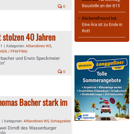
Baustelle an der B15
0
Bäckereifreund
bei
Eine Ära ist zu Ende in
Rott
 stolzen 40 Jahren
41
|
Kategorien:
Altlandkreis WS
,
HEN / PFAFFING
rbacher und Erwin Speckmeier
in"
0
Thomas Bacher stark im
4
|
Kategorien:
Altlandkreis WS
,
Schlagzeilen
wei Dirndl des Wasserburger
olg