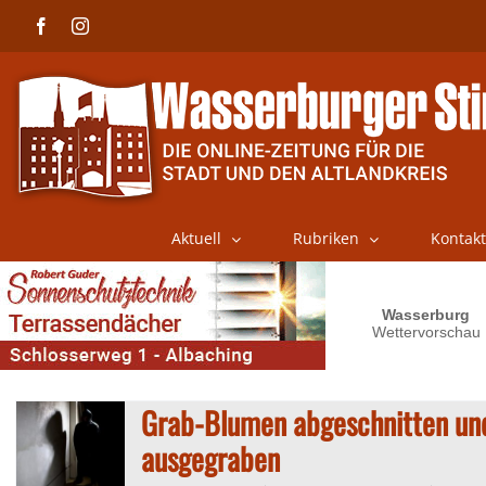
Skip
Facebook
Instagram
to
content
Aktuell
Rubriken
Kontakt
Grab-Blumen abgeschnitten un
ausgegraben