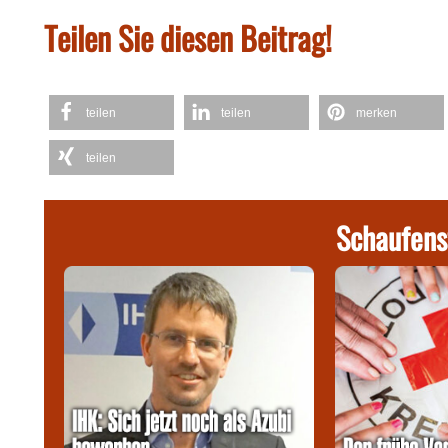
Teilen Sie diesen Beitrag!
teilen
teilen
merken
teilen
Schaufens