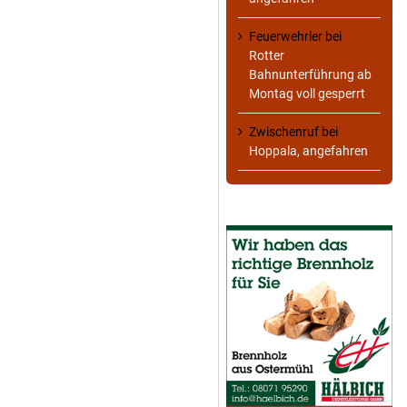
Feuerwehrler
bei
Rotter
Bahnunterführung ab
Montag voll gesperrt
Zwischenruf
bei
Hoppala, angefahren