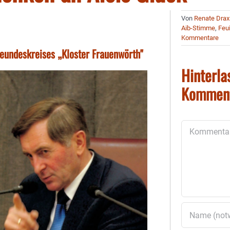
Von
Renate Drax
Aib-Stimme
,
Feui
Kommentare
eundeskreises „Kloster Frauenwörth"
Hinterla
Kommen
Kommentar