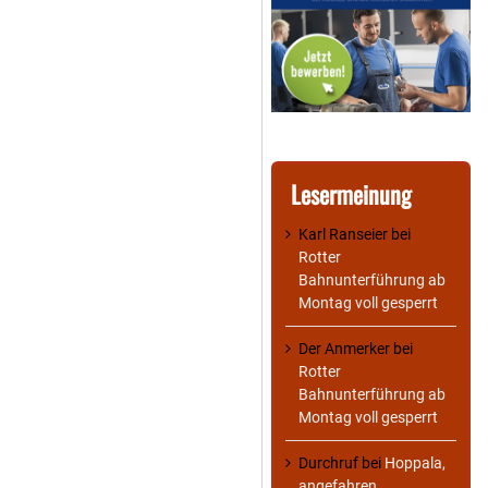
Lesermeinung
Karl Ranseier
bei
Rotter
Bahnunterführung ab
Montag voll gesperrt
Der Anmerker
bei
Rotter
Bahnunterführung ab
Montag voll gesperrt
Durchruf
bei
Hoppala,
angefahren