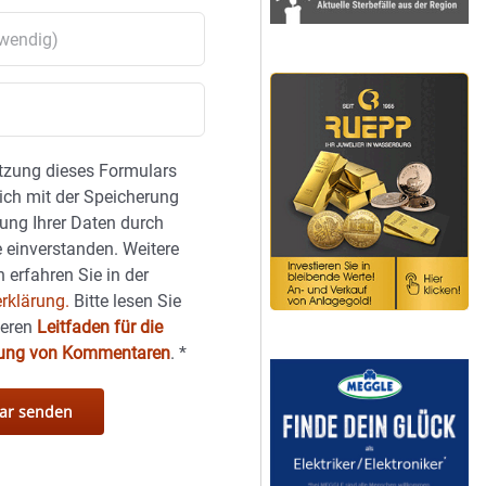
tzung dieses Formulars
sich mit der Speicherung
ung Ihrer Daten durch
 einverstanden. Weitere
 erfahren Sie in der
rklärung.
Bitte lesen Sie
seren
Leitfaden für die
hung von Kommentaren
.
*