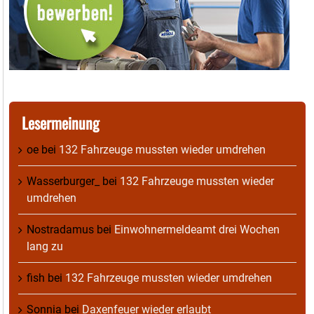
Lesermeinung
oe
bei
132 Fahrzeuge mussten wieder umdrehen
Wasserburger_
bei
132 Fahrzeuge mussten wieder
umdrehen
Nostradamus
bei
Einwohnermeldeamt drei Wochen
lang zu
fish
bei
132 Fahrzeuge mussten wieder umdrehen
Sonnia
bei
Daxenfeuer wieder erlaubt