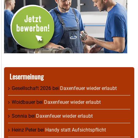
Lesermeinung
Gesellschaft 2026
bei
Daxenfeuer wieder erlaubt
Woidbauer
bei
Daxenfeuer wieder erlaubt
Sonnia
bei
Daxenfeuer wieder erlaubt
Heinz Peter
bei
Handy statt Aufsichtspflicht