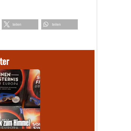
teilen
teilen
ter