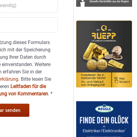
tzung dieses Formulars
sich mit der Speicherung
ung Ihrer Daten durch
 einverstanden. Weitere
 erfahren Sie in der
rklärung.
Bitte lesen Sie
seren
Leitfaden für die
hung von Kommentaren
.
*