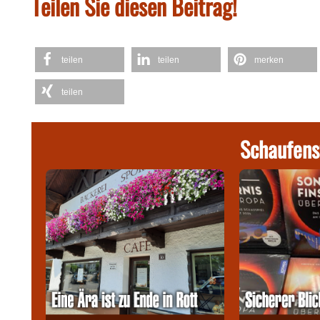
Teilen Sie diesen Beitrag!
teilen
teilen
merken
teilen
Schaufens