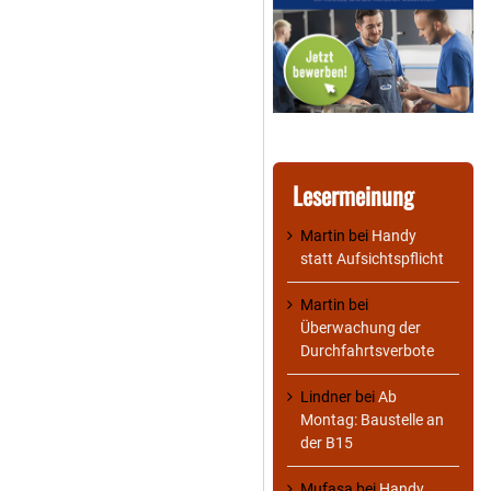
Lesermeinung
Martin
bei
Handy
statt Aufsichtspflicht
Martin
bei
Überwachung der
Durchfahrtsverbote
Lindner
bei
Ab
Montag: Baustelle an
der B15
Mufasa
bei
Handy