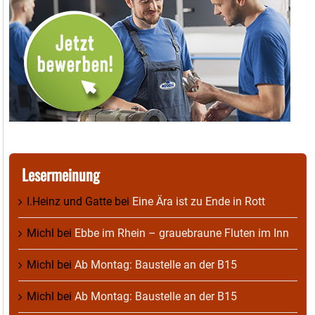
Lesermeinung
I.Heinz und Gatte
bei
Eine Ära ist zu Ende in Rott
Michl
bei
Ebbe im Rhein – grauebraune Fluten im Inn
Michl
bei
Ab Montag: Baustelle an der B15
Michl
bei
Ab Montag: Baustelle an der B15