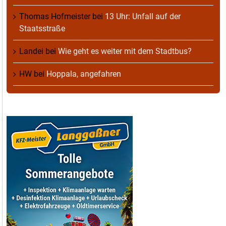
Thomas Hofmeister
bei
13 Uhr: Unfall auf der
Staatsstraße
Landei
bei
Wie geht es weiter mit dem Stadtbus?
HW
bei
Hoppala, angefahren