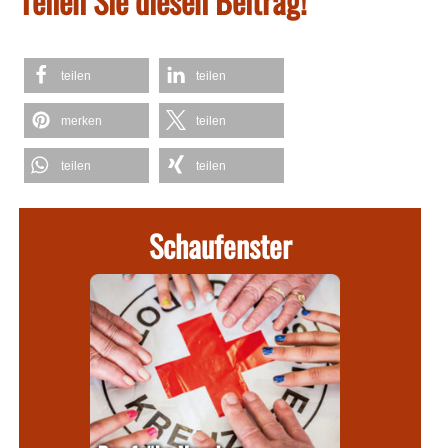
Teilen Sie diesen Beitrag!
teilen
teilen
merken
teilen
teilen
teilen
Schaufenster