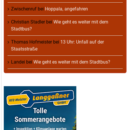
Zwischenruf
bei
Hoppala, angefahren
Christian Stadler
bei
Wie geht es weiter mit dem
Stadtbus?
Thomas Hofmeister
bei
13 Uhr: Unfall auf der
Staatsstraße
Landei
bei
Wie geht es weiter mit dem Stadtbus?