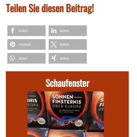
Teilen Sie diesen Beitrag!
teilen
teilen
merken
teilen
teilen
teilen
Schaufenster