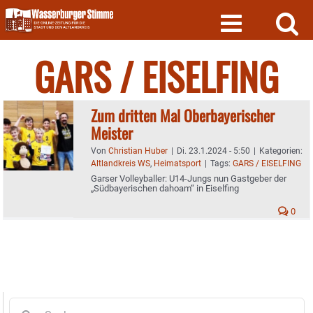
Skip
to
content
GARS / EISELFING
Zum dritten Mal Oberbayerischer
Meister
Von
Christian Huber
|
Di. 23.1.2024 - 5:50
|
Kategorien:
Altlandkreis WS
,
Heimatsport
|
Tags:
GARS / EISELFING
Garser Volleyballer: U14-Jungs nun Gastgeber der
„Südbayerischen dahoam“ in Eiselfing
0
Suche