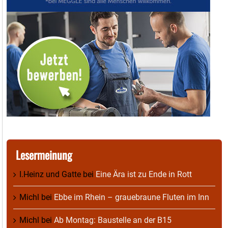
Lesermeinung
I.Heinz und Gatte
bei
Eine Ära ist zu Ende in Rott
Michl
bei
Ebbe im Rhein – grauebraune Fluten im Inn
Michl
bei
Ab Montag: Baustelle an der B15