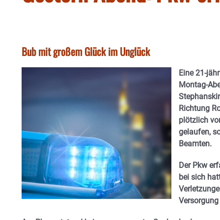
Bub mit großem Glück im Unglück
Eine 21-jäh
Montag-Abe
Stephanskir
Richtung Ro
plötzlich v
gelaufen, s
Beamten.
Der Pkw erf
bei sich ha
Verletzung
Versorgung v