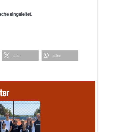
che eingeleitet.
teilen
teilen
ter