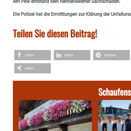
Am Pkw entstand kein nennenswerter Sachschaden.
Die Polizei hat die Ermittlungen zur Klärung der Unfallursa
Teilen Sie diesen Beitrag!
teilen
teilen
merken
teilen
Schaufens