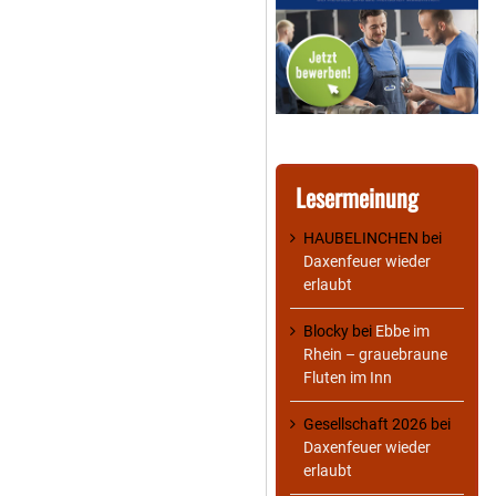
Lesermeinung
HAUBELINCHEN
bei
Daxenfeuer wieder
erlaubt
Blocky
bei
Ebbe im
Rhein – grauebraune
Fluten im Inn
Gesellschaft 2026
bei
Daxenfeuer wieder
erlaubt