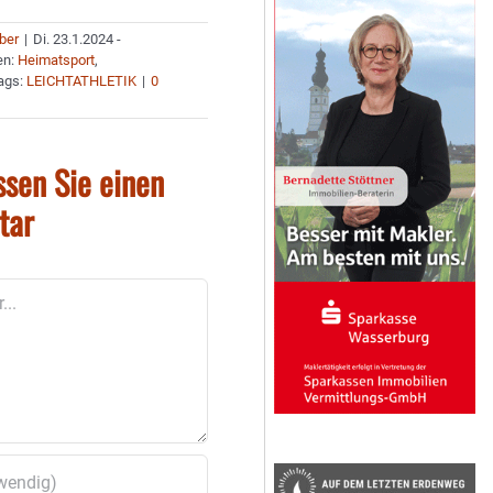
uber
|
Di. 23.1.2024 -
en:
Heimatsport
,
ags:
LEICHTATHLETIK
|
0
ssen Sie einen
tar