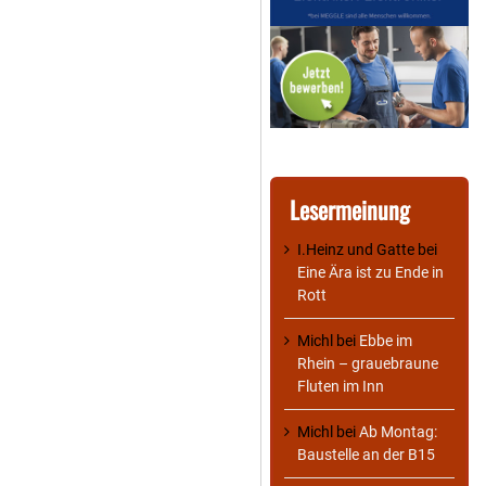
Lesermeinung
I.Heinz und Gatte
bei
Eine Ära ist zu Ende in
Rott
Michl
bei
Ebbe im
Rhein – grauebraune
Fluten im Inn
Michl
bei
Ab Montag:
Baustelle an der B15