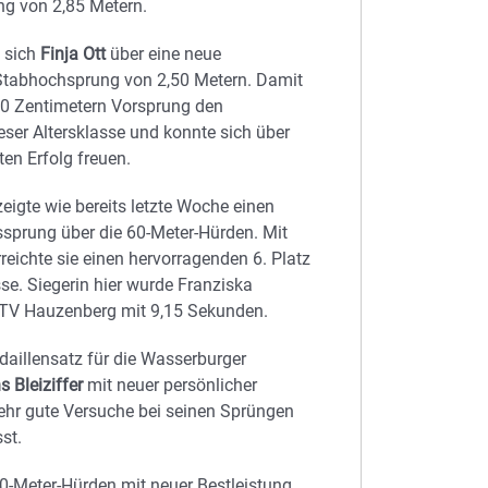
ng von 2,85 Metern.
e sich
Finja Ott
über eine neue
 Stabhochsprung von 2,50 Metern. Damit
30 Zentimetern Vorsprung den
eser Altersklasse und konnte sich über
ten Erfolg freuen.
eigte wie bereits letzte Woche einen
sprung über die 60-Meter-Hürden. Mit
reichte sie einen hervorragenden 6. Platz
asse. Siegerin hier wurde Franziska
 TV Hauzenberg mit 9,15 Sekunden.
aillensatz für die Wasserburger
 Bleiziffer
mit neuer persönlicher
sehr gute Versuche bei seinen Sprüngen
st.
0-Meter-Hürden mit neuer Bestleistung