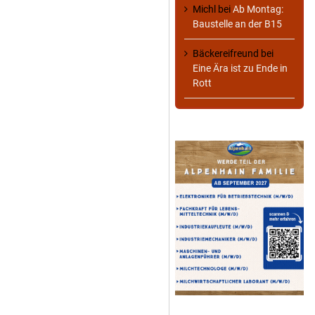
Michl
bei
Ab Montag:
Baustelle an der B15
Bäckereifreund
bei
Eine Ära ist zu Ende in
Rott