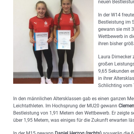
neuen Bestleistu
In der W14 freut
Bestleistung im
gewann sie mit 
Wettbewerb in di
ihren bisher größ
Laura Dirnecker z
großen Leistungs
9,65 Sekunden er
in ihrer Alterskl
Schlichting vom
In den männlichen Altersklassen gab es einen ganzen Med
Leichtathleten. Im Hochsprung der MU20 gewann
Clemens
Bestleistung von 1,91 Metern den Wettbewerb. Er zeigte 
über 1,95 Metern, was einiges für die Zukunft erwarten läs
In der M15 gewann
Daniel Herzog (rechts)
souverän die 6