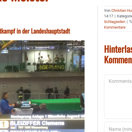
Von
Christian H
14:17
|
Kategori
Schlagzeilen
|
T
Kommentare
ttkampf in der Landeshauptstadt
Hinterla
Kommen
Kommentar