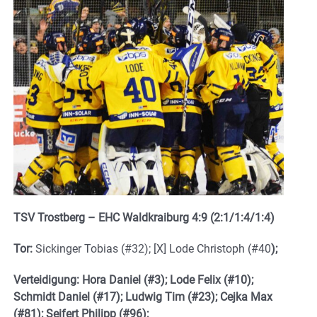
TSV Trostberg – EHC Waldkraiburg 4:9 (2:1/1:4/1:4)
Tor:
Sickinger Tobias (#32); [X] Lode Christoph (#40
);
Verteidigung: Hora Daniel (#3); Lode Felix (#10);
Schmidt Daniel (#17); Ludwig Tim (#23); Cejka Max
(#81); Seifert Philipp (#96);