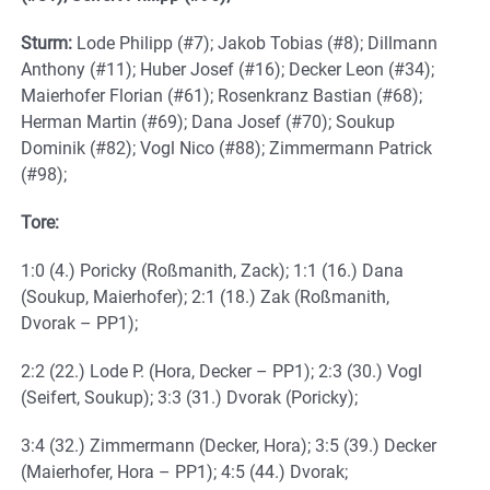
Sturm:
Lode Philipp (#7); Jakob Tobias (#8); Dillmann
Anthony (#11); Huber Josef (#16); Decker Leon (#34);
Maierhofer Florian (#61); Rosenkranz Bastian (#68);
Herman Martin (#69); Dana Josef (#70); Soukup
Dominik (#82); Vogl Nico (#88); Zimmermann Patrick
(#98);
Tore:
1:0 (4.) Poricky (Roßmanith, Zack); 1:1 (16.) Dana
(Soukup, Maierhofer); 2:1 (18.) Zak (Roßmanith,
Dvorak – PP1);
2:2 (22.) Lode P. (Hora, Decker – PP1); 2:3 (30.) Vogl
(Seifert, Soukup); 3:3 (31.) Dvorak (Poricky);
3:4 (32.) Zimmermann (Decker, Hora); 3:5 (39.) Decker
(Maierhofer, Hora – PP1); 4:5 (44.) Dvorak;