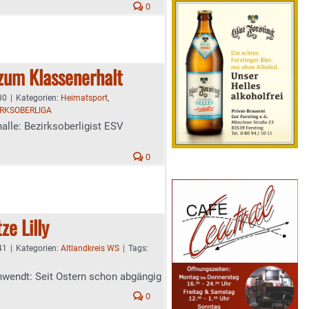
0
zum Klassenerhalt
30
|
Kategorien:
Heimatsport
,
RKSOBERLIGA
alle: Bezirksoberligist ESV
0
ze Lilly
41
|
Kategorien:
Altlandkreis WS
|
Tags:
hwendt: Seit Ostern schon abgängig
0