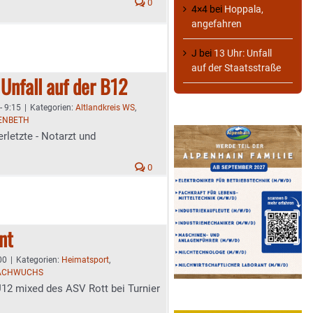
0
4×4
bei
Hoppala,
angefahren
J
bei
13 Uhr: Unfall
auf der Staatsstraße
Unfall auf der B12
- 9:15
|
Kategorien:
Altlandkreis WS
,
TENBETH
rletzte - Notarzt und
0
nt
00
|
Kategorien:
Heimatsport
,
NACHWUCHS
12 mixed des ASV Rott bei Turnier