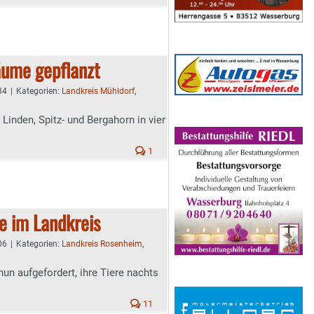
äume gepflanzt
34
|
Kategorien:
Landkreis Mühldorf
,
nden, Spitz- und Bergahorn in vier
1
fe im Landkreis
06
|
Kategorien:
Landkreis Rosenheim
,
nun aufgefordert, ihre Tiere nachts
11