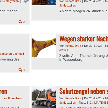
n:
Schlagzeilen
|
Tags:
Von
Renate Drax
|
Do. 20.4.2023 - 1
Schlagzeilen
epolitische
Ab dem Morgen 24 Stunden lan
0
Wegen starker Nach
Von
Renate Drax
|
Do. 20.4.2023 - 1
aktuell
Wasserburg aktuell
Zweite April-Themenführung „
vierung des
in Wasserburg
0
ren
Schutzengel neben 
dkreis Rosenheim
,
Von
Renate Drax
|
Do. 20.4.2023 - 1
Schlagzeilen
|
Tags:
B12 / MAITENB