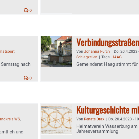
0
Verbindungsstraßen
matsport
,
Von
Johanna Furch
|
Do. 20.4.2023 
Schlagzeilen
|
Tags:
HAAG
am Samstag nach
Gemeinderat Haag stimmt für 
0
Kulturgeschichte mi
landkreis WS
,
Von
Renate Drax
|
Do. 20.4.2023 - 1
Heimatverein Wasserburg am 
Jahresversammlung
namtlich und