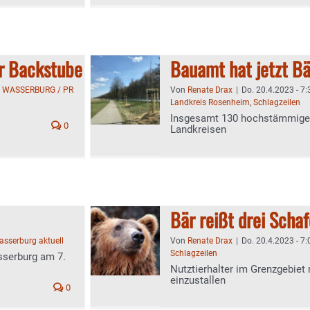
er Backstube
Bauamt hat jetzt B
:
WASSERBURG / PR
Von
Renate Drax
|
Do. 20.4.2023 - 7:
Landkreis Rosenheim
,
Schlagzeilen
Insgesamt 130 hochstämmige Li
0
Landkreisen
Bär reißt drei Scha
sserburg aktuell
Von
Renate Drax
|
Do. 20.4.2023 - 7:
Schlagzeilen
sserburg am 7.
Nutztierhalter im Grenzgebiet 
einzustallen
0