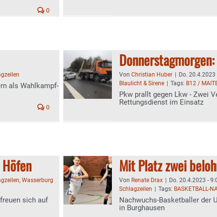
0
Donnerstagmorgen: 
agzeilen
Von
Christian Huber
|
Do. 20.4.2023 
Blaulicht & Sirene
|
Tags:
B12 / MAI
ern als Wahlkampf-
Pkw prallt gegen Lkw - Zwei Ve
Rettungsdienst im Einsatz
0
 Höfen
Mit Platz zwei beloh
agzeilen
,
Wasserburg
Von
Renate Drax
|
Do. 20.4.2023 - 9:
Schlagzeilen
|
Tags:
BASKETBALL-
freuen sich auf
Nachwuchs-Basketballer der U
in Burghausen