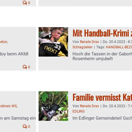
0
Mit Handball-Krimi 
leton
,
Von
Renate Drax
|
Do. 20.4.2023 - 8:
Schlagzeilen
|
Tags:
HANDBALL-BEZI
odoy beim AK68
Hoch die Tassen in der Gaborh
Rosenheim umjubelt
0
Familie vermisst Kat
andkreis WS
,
Von
Renate Drax
|
Do. 20.4.2023 - 7:
EDLING
en am Samstag ein
Im Edlinger Gemeindeteil Gsc
0