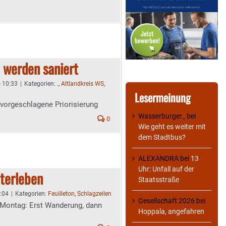
 werden saniert
- 10:33
|
Kategorien:
.
,
Altlandkreis WS
,
Lesermeinung
vorgeschlagene Priorisierung
Wasserburger_
bei
0
Wie geht es weiter mit
dem Stadtbus?
ALEXANDRA
bei
13
Uhr: Unfall auf der
terleben
Staatsstraße
0:04
|
Kategorien:
Feuilleton
,
Schlagzeilen
Gesellschaft 2026
bei
Montag: Erst Wanderung, dann
Hoppala, angefahren