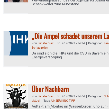
Verwaltungsausschuss der Agentur für Arbeit e
Schankweiler zum Ruhestand
„Die Ampel schadet unserem L
Von
Renate Drax
|
Do. 20.4.2023 - 14:34
|
Kategorien:
Lan
Schlagzeilen
Da sind sich die IHKs und die CSU in Bayern eini
Energieversorgung
Über Nachbarn
Von
Renate Drax
|
Do. 20.4.2023 - 14:04
|
Kategorien:
Sch
aktuell
|
Tags:
UNSER KINO-TIPP
Auftakt am Montag im Wasserburger Kino zur Fi