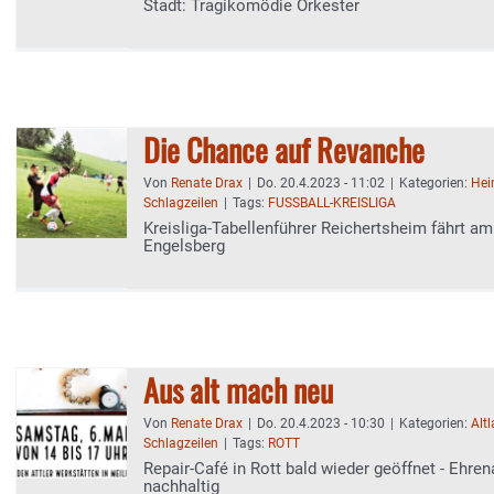
Stadt: Tragikomödie Orkester
Die Chance auf Revanche
Von
Renate Drax
|
Do. 20.4.2023 - 11:02
|
Kategorien:
Hei
Schlagzeilen
|
Tags:
FUSSBALL-KREISLIGA
Kreisliga-Tabellenführer Reichertsheim fährt 
Engelsberg
Aus alt mach neu
Von
Renate Drax
|
Do. 20.4.2023 - 10:30
|
Kategorien:
Alt
Schlagzeilen
|
Tags:
ROTT
Repair-Café in Rott bald wieder geöffnet - Ehre
nachhaltig