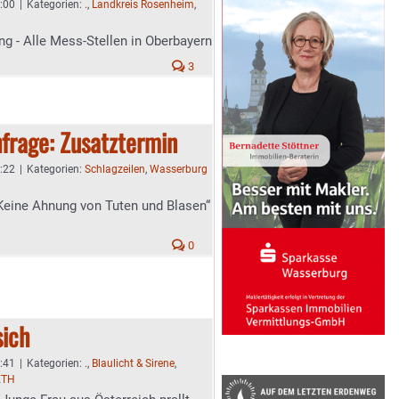
6:00
|
Kategorien:
.
,
Landkreis Rosenheim
,
g - Alle Mess-Stellen in Oberbayern
3
frage: Zusatztermin
5:22
|
Kategorien:
Schlagzeilen
,
Wasserburg
Keine Ahnung von Tuten und Blasen“
0
sich
4:41
|
Kategorien:
.
,
Blaulicht & Sirene
,
ETH