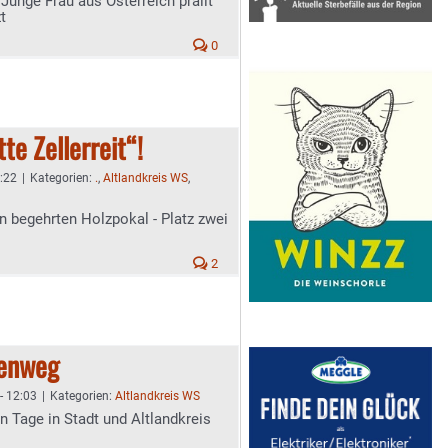
 Junge Frau aus Österreich prallt
t
0
te Zellerreit“!
4:22
|
Kategorien:
.
,
Altlandkreis WS
,
n begehrten Holzpokal - Platz zwei
2
denweg
- 12:03
|
Kategorien:
Altlandkreis WS
n Tage in Stadt und Altlandkreis