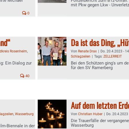
hrte Michael
Polizeibericht zum B12-Unfall:
mit Pkw gegen Lkw - Unverletz
0
and“
Da ist das Ding, „Hüt
dkreis Rosenheim
,
Von
Renate Drax
|
Do. 20.4.2023 - 1
Schlagzeilen
|
Tags:
ZELLERREIT
g: Ein Dialog zur
Bei den Schützen ging's um de
für den SV Ramerberg
40
Auf dem letzten Er
lagzeilen
,
Wasserburg
Von
Christian Huber
|
Do. 20.4.2023 
Die Trauerfälle der vergangene
Wasserburg
lm-Biennale in der