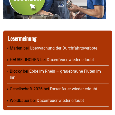
Lesermeinung
Marlen
bei
Überwachung der Durchfahrtsverbote
HAUBELINCHEN
bei
Daxenfeuer wieder erlaubt
Blocky
bei
Ebbe im Rhein – grauebraune Fluten im
Inn
Gesellschaft 2026
bei
Daxenfeuer wieder erlaubt
Woidbauer
bei
Daxenfeuer wieder erlaubt