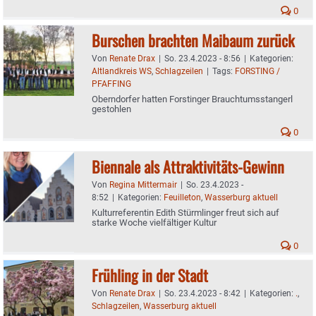
0
Burschen brachten Maibaum zurück
Von
Renate Drax
|
So. 23.4.2023 - 8:56
|
Kategorien:
Altlandkreis WS
,
Schlagzeilen
|
Tags:
FORSTING /
PFAFFING
Oberndorfer hatten Forstinger Brauchtumsstangerl
gestohlen
0
Biennale als Attraktivitäts-Gewinn
Von
Regina Mittermair
|
So. 23.4.2023 -
8:52
|
Kategorien:
Feuilleton
,
Wasserburg aktuell
Kulturreferentin Edith Stürmlinger freut sich auf
starke Woche vielfältiger Kultur
0
Frühling in der Stadt
Von
Renate Drax
|
So. 23.4.2023 - 8:42
|
Kategorien:
.
,
Schlagzeilen
,
Wasserburg aktuell