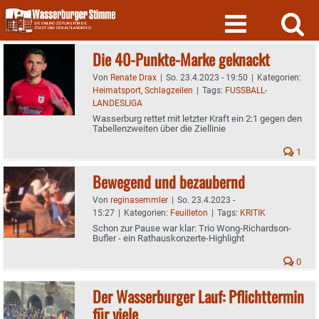
Skip
to
content
Die 40-Punkte-Marke geknackt
Von
Renate Drax
|
So. 23.4.2023 - 19:50
|
Kategorien:
Heimatsport
,
Schlagzeilen
|
Tags:
FUSSBALL-
LANDESLIGA
Wasserburg rettet mit letzter Kraft ein 2:1 gegen den
Tabellenzweiten über die Ziellinie
1
Bewegend und bezaubernd
Von
reginasemmler
|
So. 23.4.2023 -
15:27
|
Kategorien:
Feuilleton
|
Tags:
KRITIK
Schon zur Pause war klar: Trio Wong-Richardson-
Bufler - ein Rathauskonzerte-Highlight
0
Der Wasserburger Lauf: Pflichttermin
für viele