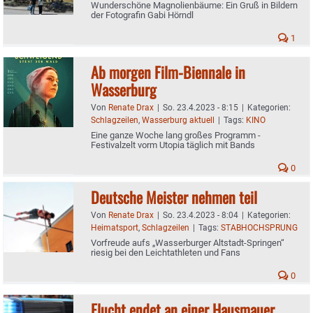
Wunderschöne Magnolienbäume: Ein Gruß in Bildern
der Fotografin Gabi Hörndl
1
Ab morgen Film-Biennale in
Wasserburg
Von
Renate Drax
|
So. 23.4.2023 - 8:15
|
Kategorien:
Schlagzeilen
,
Wasserburg aktuell
|
Tags:
KINO
Eine ganze Woche lang großes Programm -
Festivalzelt vorm Utopia täglich mit Bands
0
Deutsche Meister nehmen teil
Von
Renate Drax
|
So. 23.4.2023 - 8:04
|
Kategorien:
Heimatsport
,
Schlagzeilen
|
Tags:
STABHOCHSPRUNG
Vorfreude aufs „Wasserburger Altstadt-Springen“
riesig bei den Leichtathleten und Fans
0
Flucht endet an einer Hausmauer