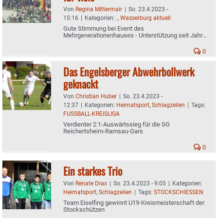
Von
Regina Mittermair
|
So. 23.4.2023 -
15:16
|
Kategorien:
.
,
Wasserburg aktuell
Gute Stimmung bei Event des
Mehrgenerationenhauses - Unterstützung seit Jahren
ungebrochen
0
Das Engelsberger Abwehrbollwerk
geknackt
Von
Christian Huber
|
So. 23.4.2023 -
12:37
|
Kategorien:
Heimatsport
,
Schlagzeilen
|
Tags:
FUSSBALL-KREISLIGA
Verdienter 2:1-Auswärtssieg für die SG
Reichertsheim-Ramsau-Gars
0
Ein starkes Trio
Von
Renate Drax
|
So. 23.4.2023 - 9:05
|
Kategorien:
Heimatsport
,
Schlagzeilen
|
Tags:
STOCKSCHIESSEN
Team Eiselfing gewinnt U19-Kreismeisterschaft der
Stockschützen