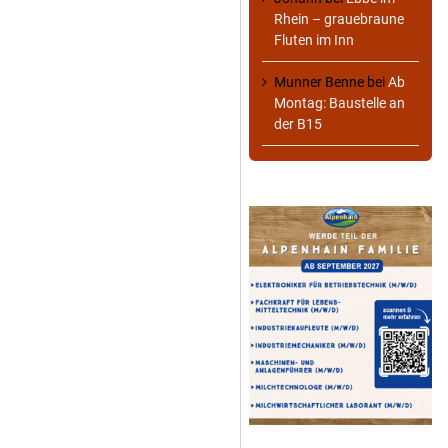
Rhein – grauebraune
Fluten im Inn
Munner Benne
bei
Ab
Montag: Baustelle an
der B15