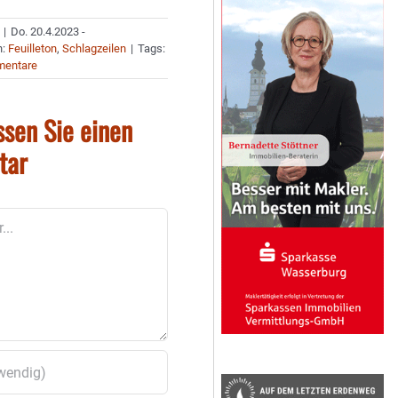
|
Do. 20.4.2023 -
n:
Feuilleton
,
Schlagzeilen
|
Tags:
mentare
ssen Sie einen
tar