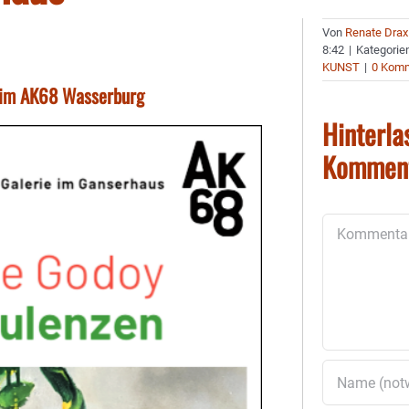
Von
Renate Drax
8:42
|
Kategorie
KUNST
|
0 Kom
beim AK68 Wasserburg
Hinterla
Kommen
Kommentar