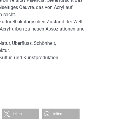
Universität Valencia. Sie erforscht das
lseitiges Oeuvre, das von Acryl auf
 reicht.
iokulturell-ökologischen Zustand der Welt.
t Acrylfarben zu neuen Assoziationen und
atur, Überfluss, Schönheit,
ktur.
 Kultur- und Kunstproduktion
teilen
teilen