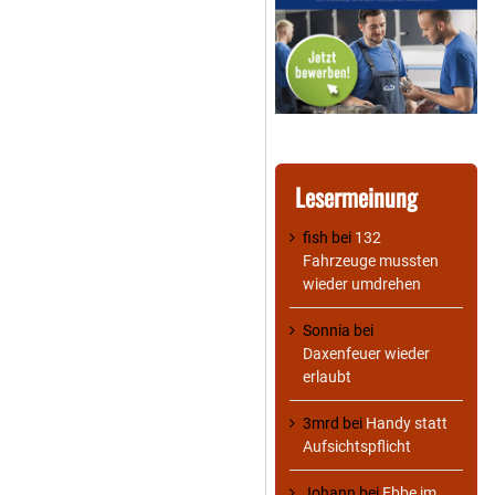
Lesermeinung
fish
bei
132
Fahrzeuge mussten
wieder umdrehen
Sonnia
bei
Daxenfeuer wieder
erlaubt
3mrd
bei
Handy statt
Aufsichtspflicht
Johann
bei
Ebbe im