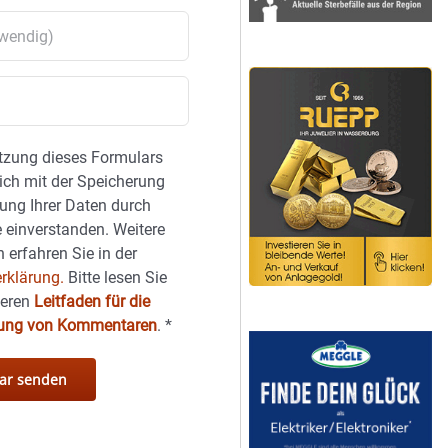
tzung dieses Formulars
sich mit der Speicherung
ung Ihrer Daten durch
 einverstanden. Weitere
 erfahren Sie in der
rklärung.
Bitte lesen Sie
seren
Leitfaden für die
hung von Kommentaren
.
*