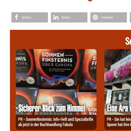
teilen
teilen
merken
S