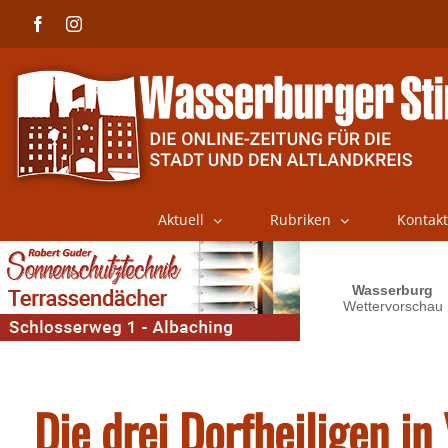
Skip
Facebook
Instagram
to
content
Aktuell
Rubriken
Kontakt
Die drei Dorfheiligen in