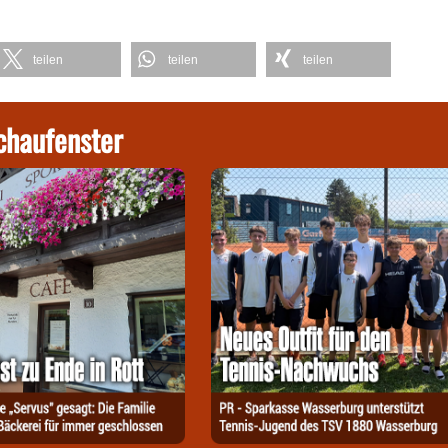
teilen
teilen
teilen
chaufenster