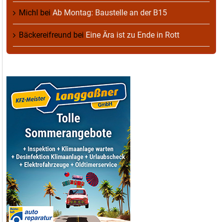
Michl
bei
Ab Montag: Baustelle an der B15
Bäckereifreund
bei
Eine Ära ist zu Ende in Rott