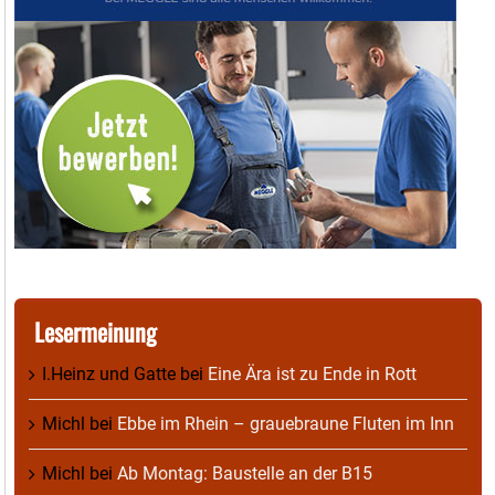
Lesermeinung
I.Heinz und Gatte
bei
Eine Ära ist zu Ende in Rott
Michl
bei
Ebbe im Rhein – grauebraune Fluten im Inn
Michl
bei
Ab Montag: Baustelle an der B15