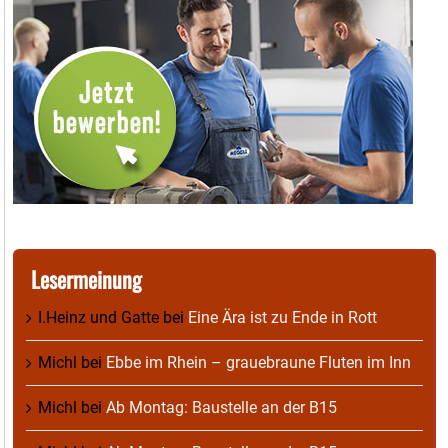
Lesermeinung
I.Heinz und Gatte
bei
Eine Ära ist zu Ende in Rott
Michl
bei
Ebbe im Rhein – grauebraune Fluten im Inn
Michl
bei
Ab Montag: Baustelle an der B15