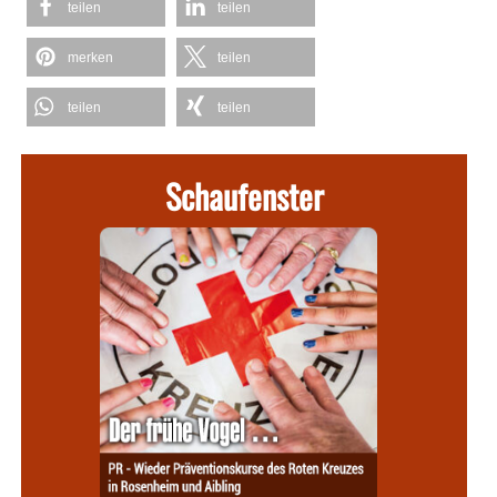
teilen
teilen
merken
teilen
teilen
teilen
Schaufenster