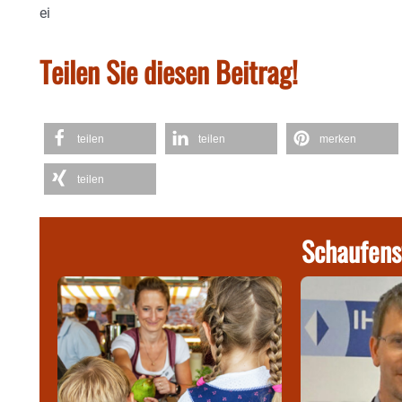
ei
Teilen Sie diesen Beitrag!
teilen
teilen
merken
teilen
Schaufens