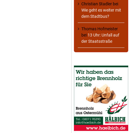
Christian Stadler
bei
Wie geht es weiter mit
dem Stadtbus?
Thomas Hofmeister
bei
13 Uhr: Unfall auf
der Staatsstraße