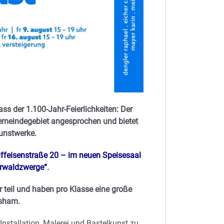
s der 1.100-Jahr-Feierlichkeiten: Der
emeindegebiet angesprochen und bietet
Kunstwerke.
iffeisenstraße 20 – im neuen Speisesaal
erwaldzwerge“
.
 teil und haben pro Klasse eine große
nsham.
Installation, Malerei und Bastelkunst zu