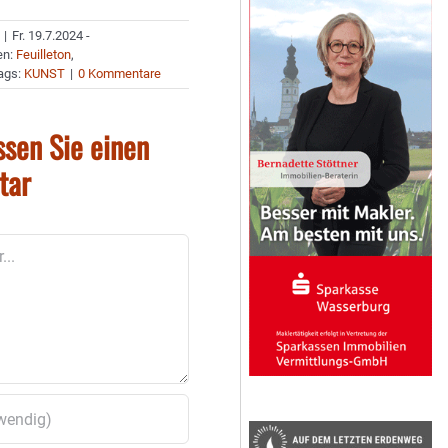
|
Fr. 19.7.2024 -
en:
Feuilleton
,
ags:
KUNST
|
0 Kommentare
ssen Sie einen
tar