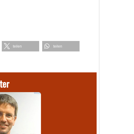
teilen
teilen
ter