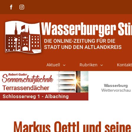
Skip
Facebook
Instagram
to
content
Aktuell
Rubriken
Kontakt
Markus Oettl und seine