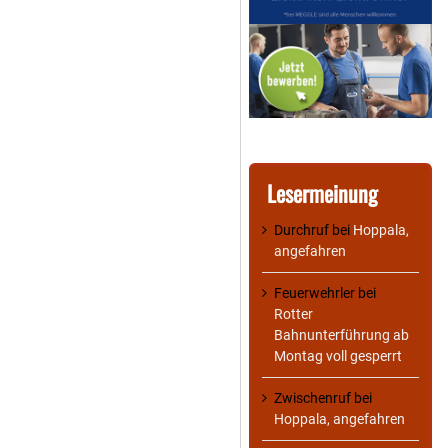
Lesermeinung
Durchruf
bei
Hoppala,
angefahren
Feuerwehrler
bei
Rotter
Bahnunterführung ab
Montag voll gesperrt
Zwischenruf
bei
Hoppala, angefahren