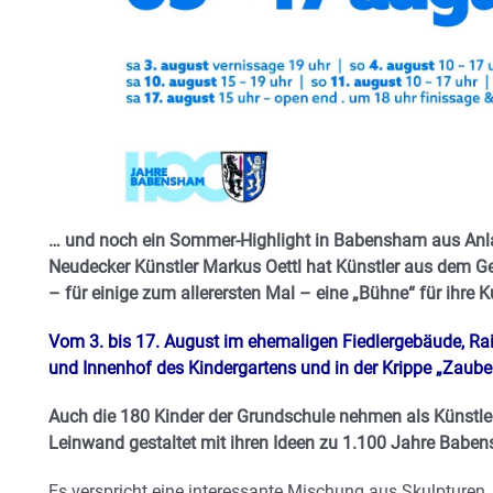
… und noch ein Sommer-Highlight in Babensham aus Anlas
Neudecker Künstler Markus Oettl hat Künstler aus dem G
– für einige zum allerersten Mal – eine „Bühne“ für ihre 
Vom 3. bis 17. August im ehemaligen Fiedlergebäude, Ra
und Innenhof des Kindergartens und in der Krippe „Zaub
Auch die 180 Kinder der Grundschule nehmen als Künstler
Leinwand gestaltet mit ihren Ideen zu 1.100 Jahre Babe
Es verspricht eine interessante Mischung aus Skulpturen, 