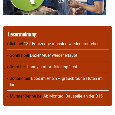
Lesermeinung
fish
bei
132 Fahrzeuge mussten wieder umdrehen
Sonnia
bei
Daxenfeuer wieder erlaubt
3mrd
bei
Handy statt Aufsichtspflicht
Johann
bei
Ebbe im Rhein – grauebraune Fluten im
Inn
Munner Benne
bei
Ab Montag: Baustelle an der B15