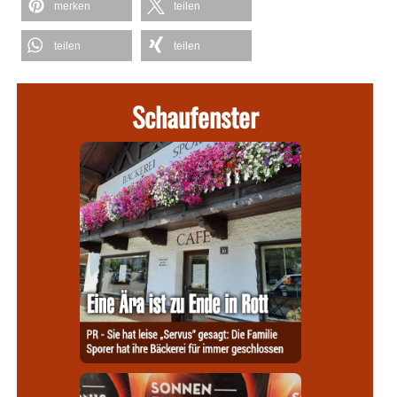
merken
teilen
teilen
teilen
Schaufenster