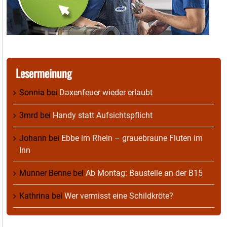
Lesermeinung
Sonnia
bei
Daxenfeuer wieder erlaubt
3mrd
bei
Handy statt Aufsichtspflicht
Johann
bei
Ebbe im Rhein – grauebraune Fluten im
Inn
Munner Benne
bei
Ab Montag: Baustelle an der B15
Kathrina
bei
Wer vermisst eine Schildkröte?