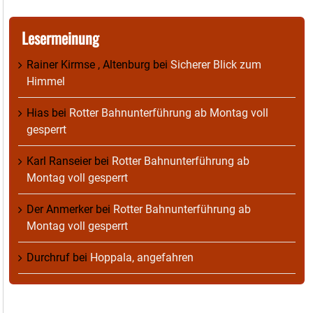
Lesermeinung
Rainer Kirmse , Altenburg
bei
Sicherer Blick zum
Himmel
Hias
bei
Rotter Bahnunterführung ab Montag voll
gesperrt
Karl Ranseier
bei
Rotter Bahnunterführung ab
Montag voll gesperrt
Der Anmerker
bei
Rotter Bahnunterführung ab
Montag voll gesperrt
Durchruf
bei
Hoppala, angefahren