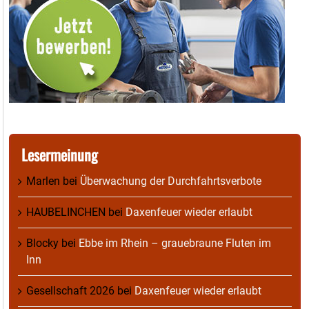
Lesermeinung
Marlen
bei
Überwachung der Durchfahrtsverbote
HAUBELINCHEN
bei
Daxenfeuer wieder erlaubt
Blocky
bei
Ebbe im Rhein – grauebraune Fluten im
Inn
Gesellschaft 2026
bei
Daxenfeuer wieder erlaubt