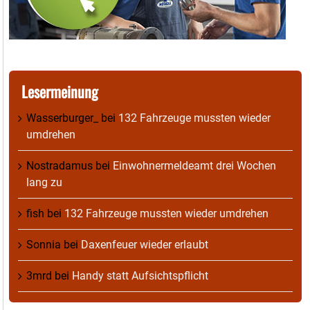
Lesermeinung
Wasserburger_
bei
132 Fahrzeuge mussten wieder
umdrehen
Nostradamus
bei
Einwohnermeldeamt drei Wochen
lang zu
fish
bei
132 Fahrzeuge mussten wieder umdrehen
Sonnia
bei
Daxenfeuer wieder erlaubt
3mrd
bei
Handy statt Aufsichtspflicht