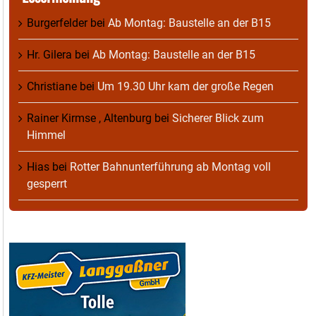
Burgerfelder
bei
Ab Montag: Baustelle an der B15
Hr. Gilera
bei
Ab Montag: Baustelle an der B15
Christiane
bei
Um 19.30 Uhr kam der große Regen
Rainer Kirmse , Altenburg
bei
Sicherer Blick zum
Himmel
Hias
bei
Rotter Bahnunterführung ab Montag voll
gesperrt