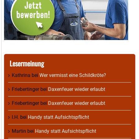
Lesermeinung
Kathrina
bei
Wer vermisst eine Schildkröte?
Friebertinger
bei
Daxenfeuer wieder erlaubt
Friebertinger
bei
Daxenfeuer wieder erlaubt
I.H.
bei
Handy statt Aufsichtspflicht
Martin
bei
Handy statt Aufsichtspflicht