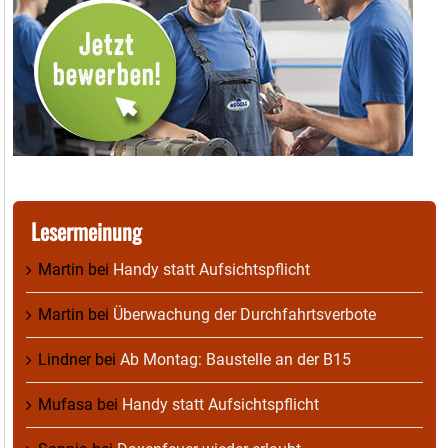
Lesermeinung
Martin
bei
Handy statt Aufsichtspflicht
Martin
bei
Überwachung der Durchfahrtsverbote
Lindner
bei
Ab Montag: Baustelle an der B15
Mufasa
bei
Handy statt Aufsichtspflicht