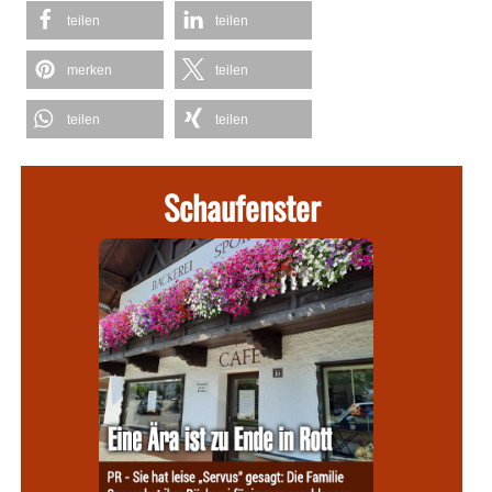
teilen
teilen
merken
teilen
teilen
teilen
Schaufenster