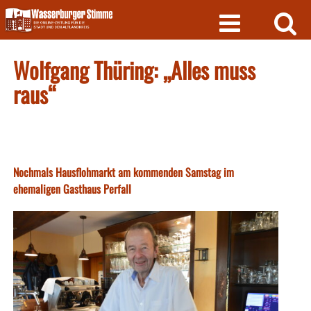
Skip
to
content
Wolfgang Thüring: „Alles muss
raus“
Nochmals Hausflohmarkt am kommenden Samstag im
ehemaligen Gasthaus Perfall