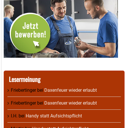
Lesermeinung
Friebertinger
bei
Daxenfeuer wieder erlaubt
Friebertinger
bei
Daxenfeuer wieder erlaubt
I.H.
bei
Handy statt Aufsichtspflicht