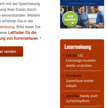
sich mit der Speicherung
ung Ihrer Daten durch
 einverstanden. Weitere
 erfahren Sie in der
rklärung.
Bitte lesen Sie
seren
Leitfaden für die
hung von Kommentaren
.
*
Lesermeinung
fish
bei
132
Fahrzeuge mussten
wieder umdrehen
Sonnia
bei
Daxenfeuer wieder
erlaubt
3mrd
bei
Handy statt
Aufsichtspflicht