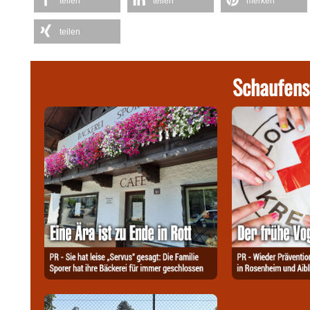
teilen
teilen
merken
teilen
Schaufens