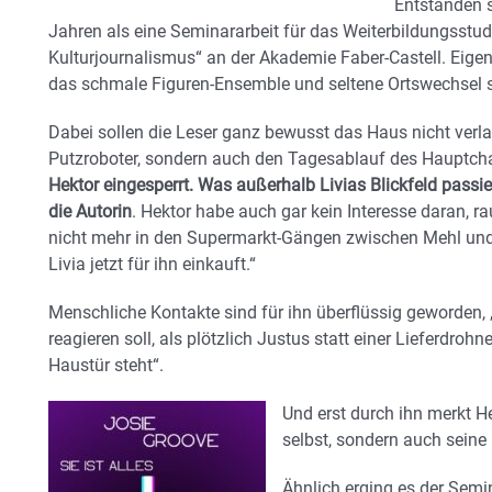
Entstanden s
Jahren als eine Seminararbeit für das Weiterbildungsstu
Kulturjournalismus“ an der Akademie Faber-Castell. Eigen
das schmale Figuren-Ensemble und seltene Ortswechsel se
Dabei sollen die Leser ganz bewusst das Haus nicht verlas
Putzroboter, sondern auch den Tagesablauf des Hauptchara
Hektor eingesperrt. Was außerhalb Livias Blickfeld passier
die Autorin
. Hektor habe auch gar kein Interesse daran, 
nicht mehr in den Supermarkt-Gängen zwischen Mehl und 
Livia jetzt für ihn einkauft.“
Menschliche Kontakte sind für ihn überflüssig geworden, „
reagieren soll, als plötzlich Justus statt einer Lieferdro
Haustür steht“.
Und erst durch ihn merkt He
selbst, sondern auch seine
Ähnlich erging es der Semi