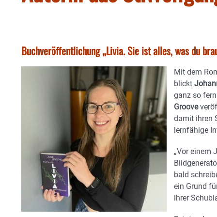
Buchveröffentlichung „Livia. Sie ist alles, was du br
Mit dem Roma
blickt
Johan
ganz so fer
Groove
veröf
damit ihren
lernfähige In
„Vor einem J
Bildgenerato
bald schreibe
ein Grund für
ihrer Schubl