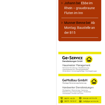
Johann
bei
Ebbe im
Rhein – grauebraune
Fluten im Inn
Munner Benne
bei
Ab
Montag: Baustelle an
der B15