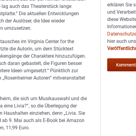
erklären Sie 
ke lag auch das Theaterstück lange
und Verarbeit
stplatte.“ Die aktuellen Entwicklungen
diese Website
h der Auslöser, die Idee wieder
Informationen
an umzusetzen.
Datenschutze
hier auch un
ausches im Virginia Center for the
Veröffentlic
utzte die Autorin, um dem Stücktext
kengänge der Charaktere hinzuzufügen.
ch daran gebastelt, die Figuren besser
tere Ideen umgesetzt.“ Pünktlich zur
 „Rosenheimer Autoren“ mitveranstaltet
daheim, die sich um Musikauswahl und die
ja eine Livia?“, so die Überlegung der
en Haushalten einziehen, denn „Livia. Sie
nd ab 9. Mai auch als E-Book bei Amazon
n, 11,99 Euro.