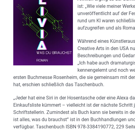
ist: „Wie viele meiner Wer
unveröffentlicht auf der Fe
rund um KI waren schließlic
aufzugreifen und als Rom
Während eines Künstleraust
Creative Arts in den USA n
Beschreibungen und Gedan
„Ich habe auch dramaturgis
kennengelernt und noch wei
ersten Buchmesse Rosenheim, die sie gemeinsam mit den
hat, erschien schließlich das Taschenbuch.
„Jeder hat eine Siri in der Hosentasche oder eine Alexa 
Einkaufsliste kümmert – vielleicht ist der nächste Schritt 
Schriftstellerin. Zumindest als Buch kann sie bereits in d
ist alles, was du brauchst“ ist in den Buchhandlungen u
verfügbar. Taschenbuch ISBN 978-3384190772, 229 Seite