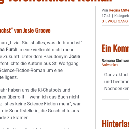
Von
Regina Mitt
17:41
|
Kategori
ST. WOLFGANG
auchst“ von Josie Groove
n „Livia. Sie ist alles, was du brauchst“
Ein Kom
na Furch
in eine vielleicht nicht mehr
ne Zukunft. Unter dem Pseudonym
Josie
Romana Steinwe
fentlichte die Autorin aus St. Wolfgang
Antworten
 Science-Fiction-Roman um eine
Ganz aktuell
telligenz.
und bestim
Nachdenken.
ahr haben uns die KI-Chatbots und
ren überrollt – wenn ich das Buch nicht
, ist es keine Science Fiction mehr“, war
 die Schriftstellerin, die Geschichte aus
ade zu kramen.
Hinterla