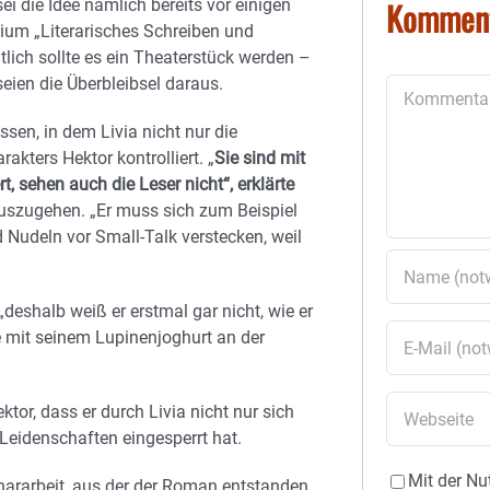
Kommen
ei die Idee nämlich bereits vor einigen
dium „Literarisches Schreiben und
tlich sollte es ein Theaterstück werden –
ien die Überbleibsel daraus.
Kommentar
sen, in dem Livia nicht nur die
kters Hektor kontrolliert. „
Sie sind mit
t, sehen auch die Leser nicht“, erklärte
rauszugehen. „Er muss sich zum Beispiel
Nudeln vor Small-Talk verstecken, weil
deshalb weiß er erstmal gar nicht, wie er
hne mit seinem Lupinenjoghurt an der
ktor, dass er durch Livia nicht nur sich
 Leidenschaften eingesperrt hat.
Mit der Nu
nararbeit, aus der der Roman entstanden