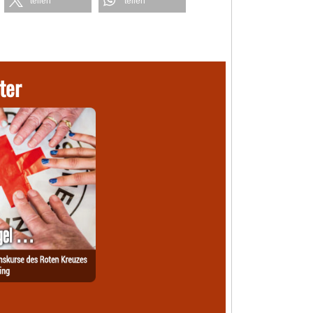
teilen
teilen
ter