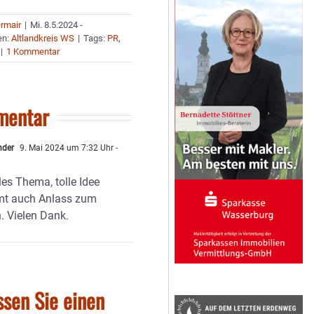
ermair
|
Mi. 8.5.2024 -
en:
Altlandkreis WS
|
Tags:
PR
,
|
1 Kommentar
mentar
nder
9. Mai 2024 um 7:32 Uhr
-
es Thema, tolle Idee
mt auch Anlass zum
 Vielen Dank.
ssen Sie einen