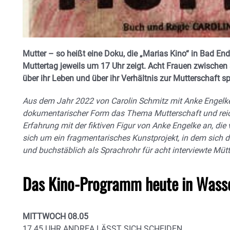
Mutter – so heißt eine Doku, die „Marias Kino“ in Bad
Muttertag jeweils um 17 Uhr zeigt. Acht Frauen zwischen 
über ihr Leben und über ihr Verhältnis zur Mutterschaft s
Aus dem Jahr 2022 von Carolin Schmitz mit Anke Engelke:
dokumentarischer Form das Thema Mutterschaft und reic
Erfahrung mit der fiktiven Figur von Anke Engelke an, die 
sich um ein fragmentarisches Kunstprojekt, in dem sich 
und buchstäblich als Sprachrohr für acht interviewte Mütte
Das Kino-Programm heute in Wass
MITTWOCH 08.05
17.45 UHR ANDREA LÄSST SICH SCHEIDEN