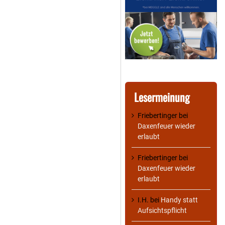
Lesermeinung
Friebertinger
bei
Daxenfeuer wieder
erlaubt
Friebertinger
bei
Daxenfeuer wieder
erlaubt
I.H.
bei
Handy statt
Aufsichtspflicht