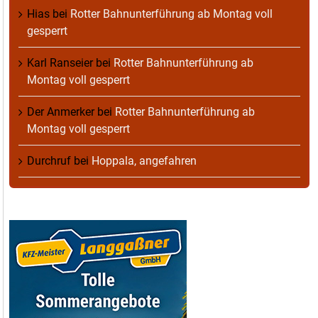
Hias
bei
Rotter Bahnunterführung ab Montag voll
gesperrt
Karl Ranseier
bei
Rotter Bahnunterführung ab
Montag voll gesperrt
Der Anmerker
bei
Rotter Bahnunterführung ab
Montag voll gesperrt
Durchruf
bei
Hoppala, angefahren