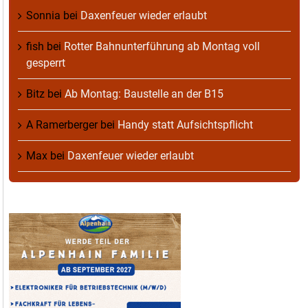
Sonnia
bei
Daxenfeuer wieder erlaubt
fish
bei
Rotter Bahnunterführung ab Montag voll
gesperrt
Bitz
bei
Ab Montag: Baustelle an der B15
A Ramerberger
bei
Handy statt Aufsichtspflicht
Max
bei
Daxenfeuer wieder erlaubt