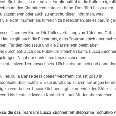
: Sie habe sich mit so viel Emotionalität in die Rolle – eigentl
acetten an den Charakteren entdeckt habe. Das führt bis zu dem
u akzeptieren oder auch zu entschuldigen, hört man, was
ielleicht insofern als hilfreich zu bezeichnen, als es darum geh
isseur Thorsten Krohn. Die Rollenverteilung von Täter und Opfer,
Und es gilt auch die Erkenntnis, dass Traumata sich über mehr
en. Für den Regisseur und die Darstellerin bleibt aber
hne durchlebt, auch das Publikum erreichen kann. Lucca Züchne
elungen. Nicht nur dank ihres tänzerischen und
 des intensiven Tempowechsels. Höchst dynamisch und dann do
les ou la Danse de la colère“ veröffentlicht, ist 2018 in
ersönliche Geschichte, wie sie durch das Tanzen anfangen konnt
enig zu verarbeiten. Lucca Züchner sagte zum Ende des Stücks, i
cond bis heute jedweden Kontakt zu ihrer Mutter abgebrochen
eise, die das Team um Lucca Züchner mit Stephanie Tschunko 