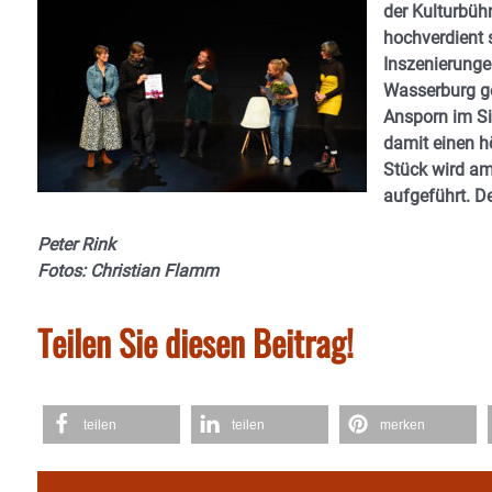
der Kulturbüh
hochverdient 
Inszenierunge
Wasserburg ge
Ansporn im Si
damit einen h
Stück wird a
aufgeführt. De
Peter Rink
Fotos: Christian Flamm
Teilen Sie diesen Beitrag!
teilen
teilen
merken