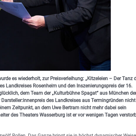
de es wiederholt, zur Preisverleihung: „Kitzeleien – Der Tanz 
s des Landkreises Rosenheim und den Inszenierungspreis der 16.
glücklich, dem Team der „Kulturbühne Spagat“ aus München de
r Darsteller:innenpreis des Landkreises aus Termingründen nicht
 einem Zeitpunkt, an dem Uwe Bertram nicht mehr dabei sein
 Leiter des Theaters Wasserburg ist er vor wenigen Tagen verstor
t zwölf Rollen. Das Ganze bringt sie in höchst dynamischer Weise