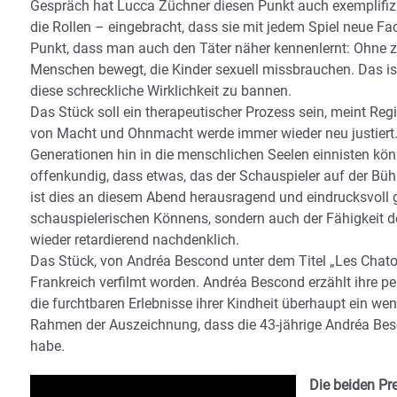
Gespräch hat Lucca Züchner diesen Punkt auch exemplifiziert
die Rollen – eingebracht, dass sie mit jedem Spiel neue F
Punkt, dass man auch den Täter näher kennenlernt: Ohne z
Menschen bewegt, die Kinder sexuell missbrauchen. Das ist v
diese schreckliche Wirklichkeit zu bannen.
Das Stück soll ein therapeutischer Prozess sein, meint Reg
von Macht und Ohnmacht werde immer wieder neu justiert. 
Generationen hin in die menschlichen Seelen einnisten könn
offenkundig, dass etwas, das der Schauspieler auf der Bü
ist dies an diesem Abend herausragend und eindrucksvoll g
schauspielerischen Könnens, sondern auch der Fähigkeit
wieder retardierend nachdenklich.
Das Stück, von Andréa Bescond unter dem Titel „Les Chatouil
Frankreich verfilmt worden. Andréa Bescond erzählt ihre p
die furchtbaren Erlebnisse ihrer Kindheit überhaupt ein w
Rahmen der Auszeichnung, dass die 43-jährige Andréa Bes
habe.
Die beiden Pr