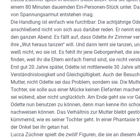
einem 80 Minuten dauernden Ein-Personen-Stück unter. Da
von Spannungsarmut entstehen mag.
Die Handlung ist einfach wie furchtbar: Die achtjährige O
anschließend nicht von sich aus darüber reden. Er nennt e
den ganzen Abend. Es fällt auf, dass Odette ihr Zimmer verw
ihre „Wut heraus tanzen“ will. Und dann lernt sie tanzen, und
weiß nicht, wo sie ist. Es fehlt ihr jene Geborgenheit, die s
finden, weil ihr die Eltern einfach fremd sind, sie nicht ver
Erst gut 20 Jahre später, Odette ist mittlerweile 30 Jahre 
Verständnislosigkeit und Gleichgültigkeit. Auch der Besuch 
Mutter, nicht Odette sei das Problem, sondern sie. Die Mut
Tochter, sie solle aus einer Mücke keinen Elefanten machen, un
sei wütend, aber nicht unglücklich. Am Ende geht sie vor Ge
Odette nun benutzen zu können, denn man kenne ihn schon 
nachweisen können. Das Verhältnis zur Mutter bleibt gestör
kümmernd, wie es seiner Tochter geht. In einer Phantasie t
der Onkel bei ihr getan hat.
Lucca Züchner spielt die zwölf Figuren, die sie an diesem