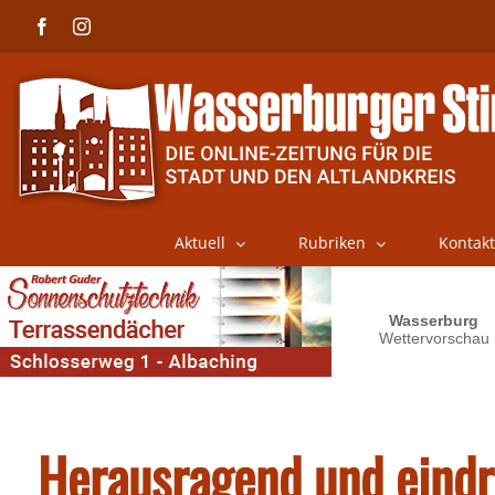
Skip
Facebook
Instagram
to
content
Aktuell
Rubriken
Kontakt
Herausragend und eindru