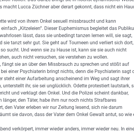
s macht Lucca Züchner aber derart gekonnt, dass nicht ein Hau
dette wird von ihrem Onkel sexuell missbraucht und kann
s einfach „Kitzeleien“. Dieser Euphemismus begleitet das Publik
ahrlosen lässt, dass sie unbedingt tanzen lernen will, sie sagt,
 sie tanzt sehr gut. Sie geht auf Tourneen und verliert sich dort,
ie so sucht. Und wenn sie zu Hause ist, kann sie sie auch nicht
stehen, auch nicht versuchen, sie verstehen zu wollen.
alt, fängt sie an über den Missbrauch zu sprechen und stößt auf
bei einer Psychiaterin bringt nichts, denn die Psychiaterin sagt 
ter steht einer Aufarbeitung anscheinend im Weg und sagt ihrer
terstellt ihr, sie sei unglücklich. Odette protestiert lautstark, s
richt und verklagt den Onkel. Und die Polizei scheint dankbar,
länger, den Täter, habe ihm nur noch nichts Strafbares
t, den Vater erleben wir nur Zeitung lesend, sich nie darum
räumt sie davon, dass der Vater dem Onkel Gewalt antut, so wie 
 Abend verkörpert, immer wieder anders, immer wieder neu. In ei