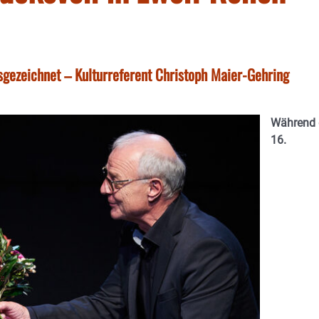
gezeichnet – Kulturreferent Christoph Maier-Gehring
Während 
16.