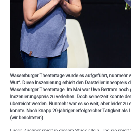
Wasserburger Theatertage wurde es aufgeführt, nunmehr wur
Wut“. Diese Inszenierung erhielt den Darsteller:innenprei
Wasserburger Theatertage. Im Mai war Uwe Bertram noch 
Inszenierungspreis zu verleihen. Doch seinerzeit konnte de
überreicht werden. Nunmehr war es so weit, aber leider zu
konnte. Nach knapp 20-jähriger erfolgreicher Tätigkeit als
(wir berichteten).
Lucca Züchner spielt in diesem Stück allein. Und sie spiel