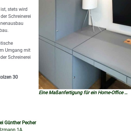
st, stets wird
der Schreinerei
Innenausbau
bau.
ntische
t im Umgang mit
der Schreinerei
tolzen 30
Eine Maßanfertigung für ein Home-Office …
ei Günther Pecher
lzmann 1A