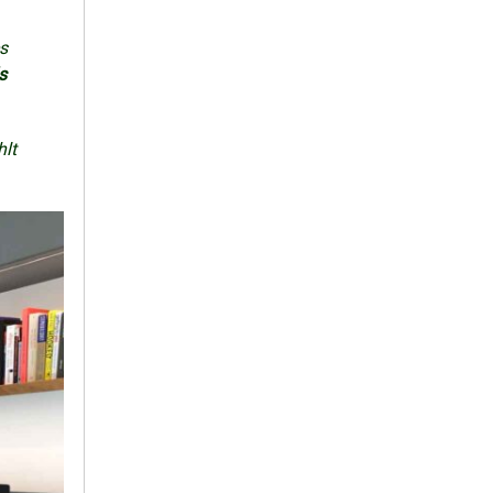
es
s
hlt