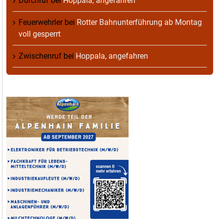
Durchruf
bei
Hoppala, angefahren
Feuerwehrler
bei
Rotter Bahnunterführung ab Montag
voll gesperrt
Zwischenruf
bei
Hoppala, angefahren