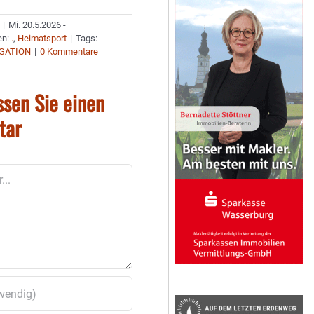
|
Mi. 20.5.2026 -
en:
.
,
Heimatsport
|
Tags:
EGATION
|
0 Kommentare
ssen Sie einen
tar