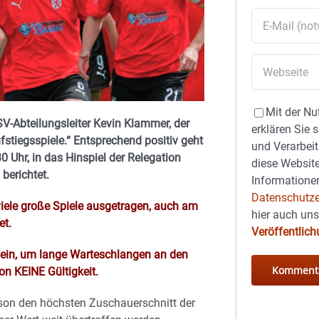
Mit der Nu
SV-Abteilungsleiter Kevin Klammer, der
erklären Sie 
fstiegsspiele.“ Entsprechend positiv geht
und Verarbeit
Uhr, in das Hinspiel der Relegation
diese Website
berichtet.
Informationen
Datenschutze
iele große Spiele ausgetragen, auch am
hier auch un
et.
Veröffentlic
sein, um lange Warteschlangen an den
on KEINE Gültigkeit.
ison den höchsten Zuschauerschnitt der