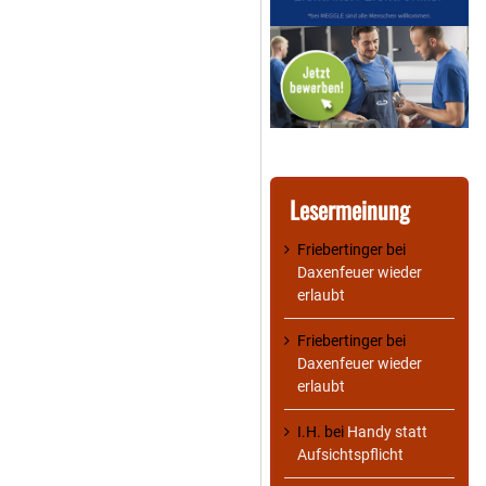
Lesermeinung
Friebertinger
bei
Daxenfeuer wieder
erlaubt
Friebertinger
bei
Daxenfeuer wieder
erlaubt
I.H.
bei
Handy statt
Aufsichtspflicht