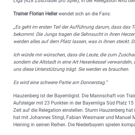
Liga (428 Zuschauer pro Spiel), in der Relegation wird di
Trainer Florian Heller
wendet sich an die Fans:
„Es geht im ersten Teil der Aufführung darum, dass das
bekommt. Die Jungs tragen die Sehnsucht in ihren Herzen, 
werden alles auf dem Platz lassen, was in ihnen steckt. D
Ich würde mir wünschen, dass die Leute, die zum Zusch
sondern die Altstadt in eine Art Hexenkessel verwandeln, 
uns diese Unterstützung trägt. Sie werden es brauchen.
Es wird eine schwere Partie am Donnerstag.“
Hauzenberg ist der Bayernligist. Die Mannschaft von Trai
Aufsteiger mit 23 Punkten in der Bayernliga Süd Platz 15
Zeit auf die Relegation einstellen. Sturm Hauzenberg hat 
hat mit Johannes Stingl, Fabian Wiesmaier und Manuel 
Heining in seinen Reihen. Die Niederbayern spielen komp