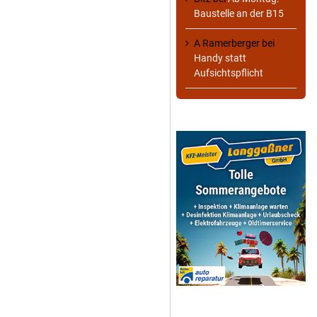
Baustelle an der B15
A Ramerberger
bei
Handy statt
Aufsichtspflicht