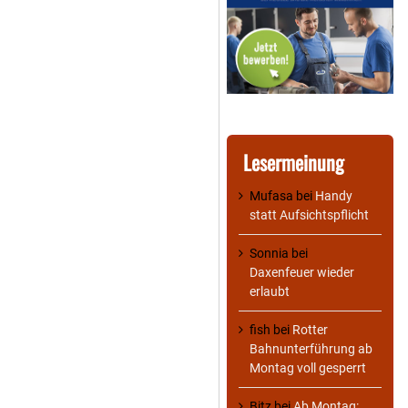
Lesermeinung
Mufasa
bei
Handy
statt Aufsichtspflicht
Sonnia
bei
Daxenfeuer wieder
erlaubt
fish
bei
Rotter
Bahnunterführung ab
Montag voll gesperrt
Bitz
bei
Ab Montag: