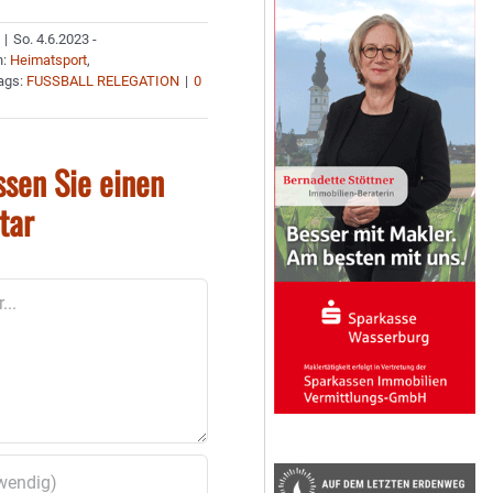
|
So. 4.6.2023 -
n:
Heimatsport
,
ags:
FUSSBALL RELEGATION
|
0
ssen Sie einen
tar