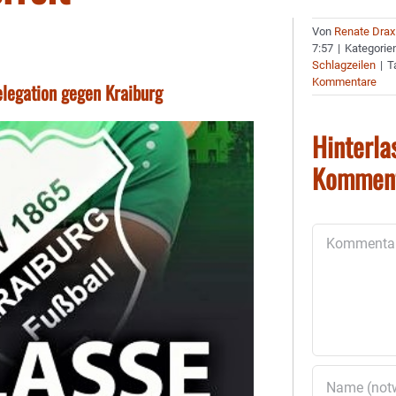
Von
Renate Drax
7:57
|
Kategorie
Schlagzeilen
|
T
Kommentare
Relegation gegen Kraiburg
Hinterla
Kommen
Kommentar