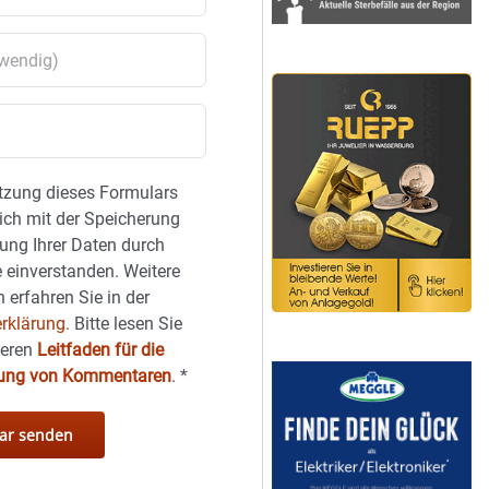
tzung dieses Formulars
sich mit der Speicherung
ung Ihrer Daten durch
 einverstanden. Weitere
 erfahren Sie in der
rklärung.
Bitte lesen Sie
seren
Leitfaden für die
hung von Kommentaren
.
*