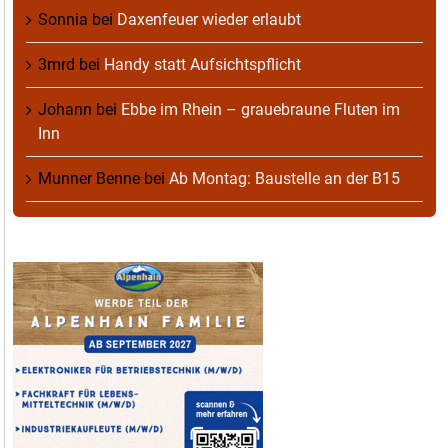
Sonnia
bei
Daxenfeuer wieder erlaubt
3mrd
bei
Handy statt Aufsichtspflicht
Johann
bei
Ebbe im Rhein – grauebraune Fluten im
Inn
Munner Benne
bei
Ab Montag: Baustelle an der B15