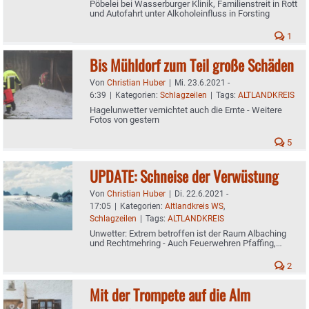
Pöbelei bei Wasserburger Klinik, Familienstreit in Rott
und Autofahrt unter Alkoholeinfluss in Forsting
1
Bis Mühldorf zum Teil große Schäden
Von
Christian Huber
|
Mi. 23.6.2021 -
6:39
|
Kategorien:
Schlagzeilen
|
Tags:
ALTLANDKREIS
Hagelunwetter vernichtet auch die Ernte - Weitere
Fotos von gestern
5
UPDATE: Schneise der Verwüstung
Von
Christian Huber
|
Di. 22.6.2021 -
17:05
|
Kategorien:
Altlandkreis WS
,
Schlagzeilen
|
Tags:
ALTLANDKREIS
Unwetter: Extrem betroffen ist der Raum Albaching
und Rechtmehring - Auch Feuerwehren Pfaffing,
Soyen, Attel, Wasserburg, Edling im Einsatz
2
Mit der Trompete auf die Alm