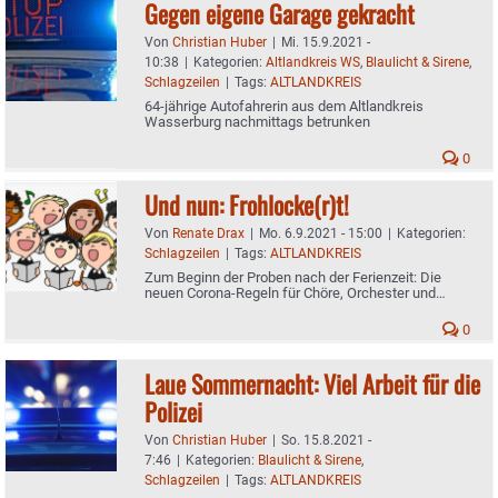
Gegen eigene Garage gekracht
Von
Christian Huber
|
Mi. 15.9.2021 -
10:38
|
Kategorien:
Altlandkreis WS
,
Blaulicht & Sirene
,
Schlagzeilen
|
Tags:
ALTLANDKREIS
64-jährige Autofahrerin aus dem Altlandkreis
Wasserburg nachmittags betrunken
0
Und nun: Frohlocke(r)t!
Von
Renate Drax
|
Mo. 6.9.2021 - 15:00
|
Kategorien:
Schlagzeilen
|
Tags:
ALTLANDKREIS
Zum Beginn der Proben nach der Ferienzeit: Die
neuen Corona-Regeln für Chöre, Orchester und
Theatergruppen
0
Laue Sommernacht: Viel Arbeit für die
Polizei
Von
Christian Huber
|
So. 15.8.2021 -
7:46
|
Kategorien:
Blaulicht & Sirene
,
Schlagzeilen
|
Tags:
ALTLANDKREIS