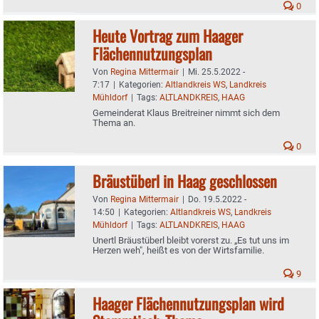
0
Heute Vortrag zum Haager
Flächennutzungsplan
Von
Regina Mittermair
|
Mi. 25.5.2022 -
7:17
|
Kategorien:
Altlandkreis WS
,
Landkreis
Mühldorf
|
Tags:
ALTLANDKREIS
,
HAAG
Gemeinderat Klaus Breitreiner nimmt sich dem
Thema an.
0
Bräustüberl in Haag geschlossen
Von
Regina Mittermair
|
Do. 19.5.2022 -
14:50
|
Kategorien:
Altlandkreis WS
,
Landkreis
Mühldorf
|
Tags:
ALTLANDKREIS
,
HAAG
Unertl Bräustüberl bleibt vorerst zu. „Es tut uns im
Herzen weh", heißt es von der Wirtsfamilie.
9
Haager Flächennutzungsplan wird