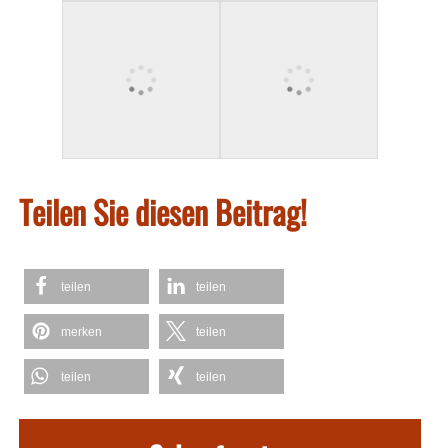
Teilen Sie diesen Beitrag!
teilen
teilen
merken
teilen
teilen
teilen