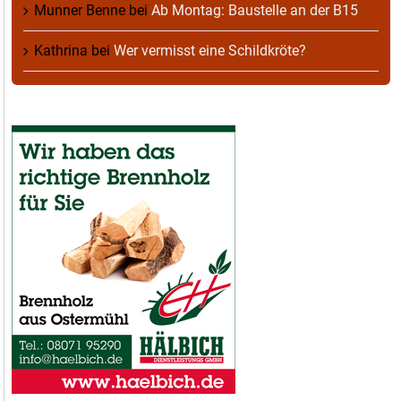
Munner Benne
bei
Ab Montag: Baustelle an der B15
Kathrina
bei
Wer vermisst eine Schildkröte?