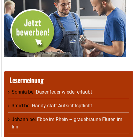
Lesermeinung
Sonnia
bei
Daxenfeuer wieder erlaubt
3mrd
bei
Handy statt Aufsichtspflicht
Johann
bei
Ebbe im Rhein – grauebraune Fluten im
Inn