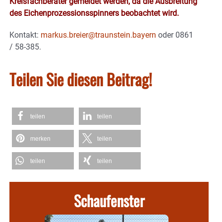
Kreisfachberater gemeldet werden, da die Ausbreitung
des Eichenprozessionsspinners beobachtet wird.
Kontakt:
markus.breier@traunstein.bayern
oder 0861
/ 58-385.
Teilen Sie diesen Beitrag!
teilen
teilen
merken
teilen
teilen
teilen
Schaufenster