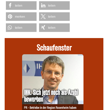
teilen
teilen
merken
teilen
teilen
teilen
Schaufenster